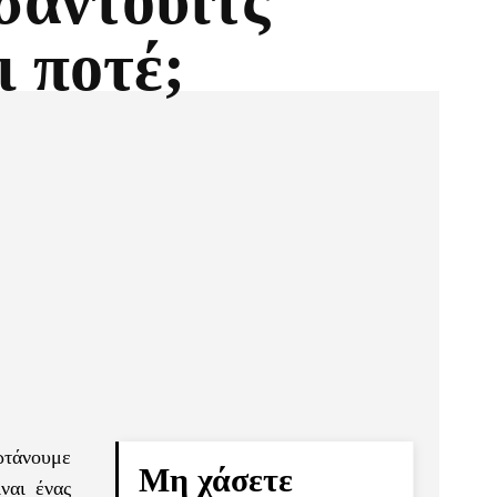
σάντουιτς
ι ποτέ;
Pinterest
Τυπώνω
ορτάνουμε
Μη χάσετε
ναι ένας