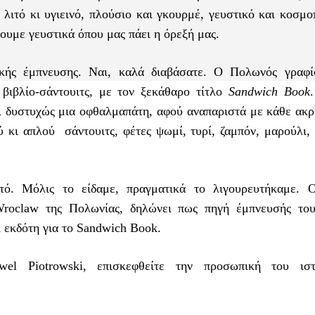
ι λιτό κι υγιεινό, πλούσιο και γκουρμέ, γευστικό και κοσμο
ουμε γευστικά όπου μας πάει η όρεξή μας.
νικής έμπνευσης. Ναι, καλά διαβάσατε. Ο Πολωνός γραφί
βιβλίο-σάντουιτς, με τον ξεκάθαρο τίτλο
Sandwich Book
ι δυστυχώς μια οφθαλμαπάτη, αφού αναπαριστά με κάθε ακρί
 κι απλού σάντουιτς, φέτες ψωμί, τυρί, ζαμπόν, μαρούλι, 
στό. Μόλις το είδαμε, πραγματικά το λιγουρευτήκαμε. 
 Wroclaw της Πολωνίας, δηλώνει πως πηγή έμπνευσής του
ει εκδότη για το Sandwich Book.
el Piotrowski, επισκεφθείτε την προσωπική του ιστ