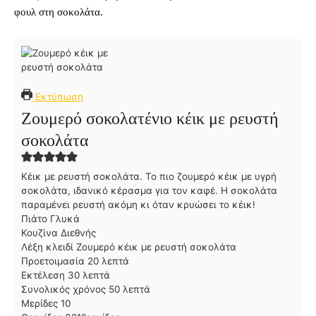
φουλ στη σοκολάτα.
Εκτύπωση
Ζουμερό σοκολατένιο κέικ με ρευστή
σοκολάτα
Κέικ με ρευστή σοκολάτα. Το πιο ζουμερό κέικ με υγρή
σοκολάτα, ιδανικό κέρασμα για τον καφέ. Η σοκολάτα
παραμένει ρευστή ακόμη κι όταν κρυώσει το κέικ!
Πιάτο
Γλυκά
Κουζίνα
Διεθνής
Λέξη κλειδί
Ζουμερό κέικ με ρευστή σοκολάτα
λ
Προετοιμασία
20
λεπτά
λ
ε
Εκτέλεση
30
λεπτά
ε
π
λ
Συνολικός χρόνος
50
λεπτά
π
τ
ε
Μερίδες
10