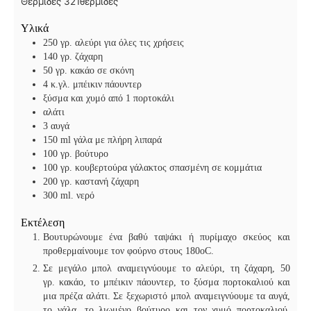
τ
ά
π
Θερμίδες
321
θερμίδες
ά
τ
Υλικά
ά
250
γρ. αλεύρι για όλες τις χρήσεις
140
γρ. ζάχαρη
50
γρ. κακάο σε σκόνη
4
κ.γλ. μπέικιν πάουντερ
ξύσμα και χυμό από 1 πορτοκάλι
αλάτι
3
αυγά
150
ml
γάλα με πλήρη λιπαρά
100
γρ. βούτυρο
100
γρ. κουβερτούρα γάλακτος σπασμένη σε κομμάτια
200
γρ. καστανή ζάχαρη
300
ml.
νερό
Εκτέλεση
Βουτυρώνουμε ένα βαθύ ταψάκι ή πυρίμαχο σκεύος και
προθερμαίνουμε τον φούρνο στους 180οC.
Σε μεγάλο μπολ αναμειγνύουμε το αλεύρι, τη ζάχαρη, 50
γρ. κακάο, το μπέικιν πάουντερ, το ξύσμα πορτοκαλιού και
μια πρέζα αλάτι. Σε ξεχωριστό μπολ αναμειγνύουμε τα αυγά,
το γάλα, το λιωμένο βούτυρο και τον χυμό πορτοκαλιού.