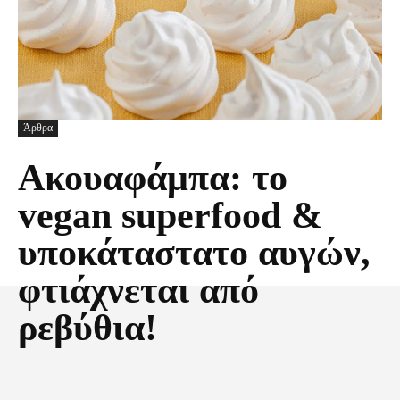
Άρθρα
Ακουαφάμπα: το
vegan superfood &
υποκάταστατο αυγών,
φτιάχνεται από
ρεβύθια!
Facebook
X
Pinterest
Τυπώνω