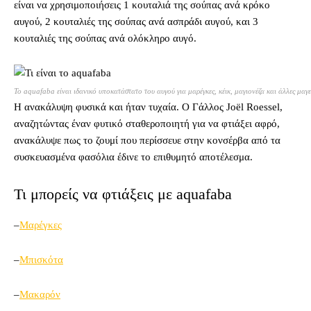
είναι να χρησιμοποιήσεις 1 κουταλιά της σούπας ανά κρόκο
αυγού, 2 κουταλιές της σούπας ανά ασπράδι αυγού, και 3
κουταλιές της σούπας ανά ολόκληρο αυγό.
To aquafaba είναι ιδανικό υποκατάστατο του αυγού για μαρέγκες, κέικ, μαγιονέζα και άλλες μαγε
Η ανακάλυψη φυσικά και ήταν τυχαία. Ο Γάλλος Joël Roessel,
αναζητώντας έναν φυτικό σταθεροποιητή για να φτιάξει αφρό,
ανακάλυψε πως το ζουμί που περίσσευε στην κονσέρβα από τα
συσκευασμένα φασόλια έδινε το επιθυμητό αποτέλεσμα.
Τι μπορείς να φτιάξεις με aquafaba
–
Μαρέγκες
–
Μπισκότα
–
Μακαρόν