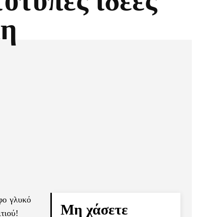
ότυπες ιδέες
μη
Pinterest
Τυπώνω
ρφο γλυκό
Μη χάσετε
ιτιού!