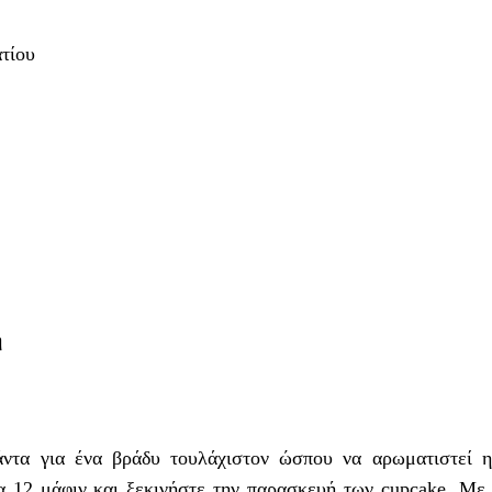
τίου
η
άντα για ένα βράδυ τουλάχιστον ώσπου να αρωματιστεί η
ια 12 μάφιν και ξεκινήστε την παρασκευή των cupcake. Με 