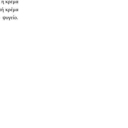
 η κρέμα
στή κρέμα
 ψυγείο.