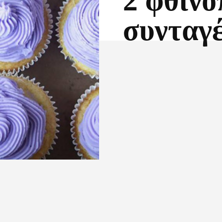
2 φθινο
συνταγέ
Facebook
X