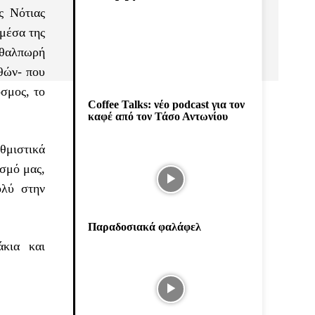
ς Νότιας
 μέσα της
η θαλπωρή
νθών- που
σμος, το
Coffee Talks: νέο podcast για τον
καφέ από τον Τάσο Αντωνίου
θμιστικά
ισμό μας,
ολύ στην
Παραδοσιακά φαλάφελ
άκια και