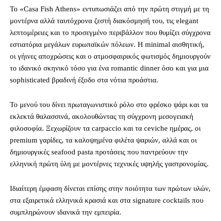
Το «Casa Fish Athens» εντυπωσιάζει από την πρώτη στιγμή με τη
μοντέρνα αλλά ταυτόχρονα ζεστή διακόσμησή του, τις elegant
λεπτομέρειες και το προσεγμένο περιβάλλον που θυμίζει σύγχρονα
εστιατόρια μεγάλων ευρωπαϊκών πόλεων. Η minimal αισθητική,
οι γήινες αποχρώσεις και ο ατμοσφαιρικός φωτισμός δημιουργούν
το ιδανικό σκηνικό τόσο για ένα romantic dinner όσο και για μια
sophisticated βραδινή έξοδο στα νότια προάστια.
Το μενού του δίνει πρωταγωνιστικό ρόλο στο φρέσκο ψάρι και τα
εκλεκτά θαλασσινά, ακολουθώντας τη σύγχρονη μεσογειακή
φιλοσοφία. Ξεχωρίζουν τα carpaccio και τα ceviche ημέρας, οι
premium γαρίδες, τα καλοψημένα φιλέτα ψαριών, αλλά και οι
δημιουργικές seafood pasta προτάσεις που παντρεύουν την
ελληνική πρώτη ύλη με μοντέρνες τεχνικές υψηλής γαστρονομίας.
Ιδιαίτερη έμφαση δίνεται επίσης στην ποιότητα των πρώτων υλών,
στα εξαιρετικά ελληνικά κρασιά και στα signature cocktails που
συμπληρώνουν ιδανικά την εμπειρία.