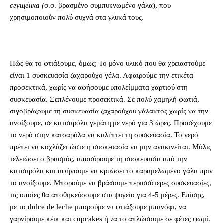
сгущёнка (
σ.σ. βρασμένο συμπυκνωμένο γάλα), που
χρησιμοποιούν πολύ συχνά στα γλυκά τους.
Πώς θα το φτιάξουμε, όμως; Το μόνο υλικό που θα χρειαστούμε
είναι 1 συσκευασία ζαχαρούχο γάλα. Αφαιρούμε την ετικέτα
προσεκτικά, χωρίς να αφήσουμε υπολείμματα χαρτιού στη
συσκευασία. Ξεπλένουμε προσεκτικά. Σε πολύ χαμηλή φωτιά,
σιγοβράζουμε τη συσκευασία ζαχαρούχου γάλακτος χωρίς να την
ανοίξουμε, σε κατσαρόλα γεμάτη με νερό για 3 ώρες. Προσέχουμε
το νερό στην κατσαρόλα να καλύπτει τη συσκευασία. Το νερό
πρέπει να κοχλάζει ώστε η συσκευασία να μην ανακινείται. Μόλις
τελειώσει ο βρασμός, αποσύρουμε τη συσκευασία από την
κατσαρόλα και αφήνουμε να κρυώσει το καραμελωμένο γάλα πριν
το ανοίξουμε. Μπορούμε να βράσουμε περισσότερες συσκευασίες,
τις οποίες θα αποθηκεύσουμε στο ψυγείο για 4-5 μέρες. Επίσης,
με το dulce de leche μπορούμε να φτιάξουμε μπανόφι, να
γαρνίρουμε κέικ και cupcakes ή να το απλώσουμε σε φέτες ψωμί.