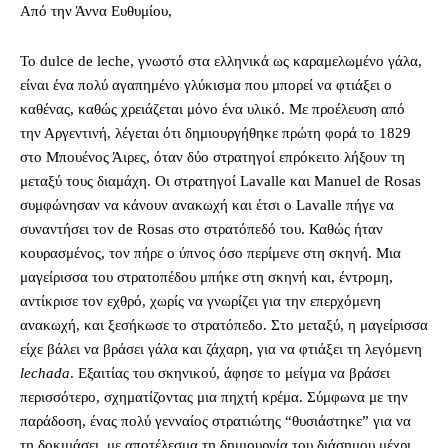
Από την Άννα Ευθυμίου,
Το dulce de leche, γνωστό στα ελληνικά ως καραμελωμένο γάλα,
είναι ένα πολύ αγαπημένο γλύκισμα που μπορεί να φτιάξει ο
καθένας, καθώς χρειάζεται μόνο ένα υλικό. Με προέλευση από
την Αργεντινή, λέγεται ότι δημιουργήθηκε πρώτη φορά το 1829
στο Μπουένος Άιρες, όταν δύο στρατηγοί επρόκειτο λήξουν τη
μεταξύ τους διαμάχη. Οι στρατηγοί Lavalle και Manuel de Rosas
συμφώνησαν να κάνουν ανακωχή και έτσι ο Lavalle πήγε να
συναντήσει τον de Rosas στο στρατόπεδό του. Καθώς ήταν
κουρασμένος, τον πήρε ο ύπνος όσο περίμενε στη σκηνή. Μια
μαγείρισσα του στρατοπέδου μπήκε στη σκηνή και, έντρομη,
αντίκρισε τον εχθρό, χωρίς να γνωρίζει για την επερχόμενη
ανακωχή, και ξεσήκωσε το στρατόπεδο. Στο μεταξύ, η μαγείρισσα
είχε βάλει να βράσει γάλα και ζάχαρη, για να φτιάξει τη λεγόμενη
lechada
. Εξαιτίας του σκηνικού, άφησε το μείγμα να βράσει
περισσότερο, σχηματίζοντας μια πηχτή κρέμα. Σύμφωνα με την
παράδοση, ένας πολύ γενναίος στρατιώτης “θυσιάστηκε” για να
τη δοκιμάσει, με αποτέλεσμα τη δημιουργία του διάσημου μέχρι