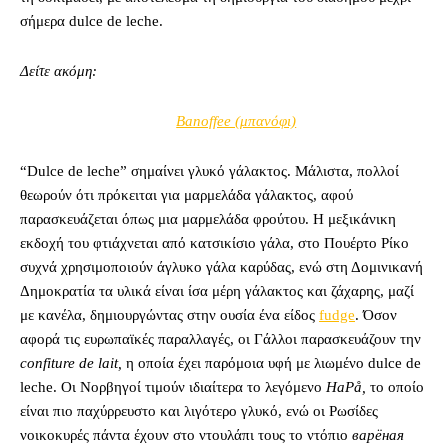
σήμερα dulce de leche.
Δείτε ακόμη:
Banoffee (μπανόφι)
“Dulce de leche” σημαίνει γλυκό γάλακτος. Μάλιστα, πολλοί
θεωρούν ότι πρόκειται για μαρμελάδα γάλακτος, αφού
παρασκευάζεται όπως μια μαρμελάδα φρούτου. Η μεξικάνικη
εκδοχή του φτιάχνεται από κατσικίσιο γάλα, στο Πουέρτο Ρίκο
συχνά χρησιμοποιούν άγλυκο γάλα καρύδας, ενώ στη Δομινικανή
Δημοκρατία τα υλικά είναι ίσα μέρη γάλακτος και ζάχαρης, μαζί
με κανέλα, δημιουργώντας στην ουσία ένα είδος
fudge
. Όσον
αφορά τις ευρωπαϊκές παραλλαγές, οι Γάλλοι παρασκευάζουν την
confiture de lait,
η οποία έχει παρόμοια υφή με λιωμένο dulce de
leche. Οι Νορβηγοί τιμούν ιδιαίτερα το λεγόμενο
HaPå,
το οποίο
είναι πιο παχύρρευστο και λιγότερο γλυκό, ενώ οι Ρωσίδες
νοικοκυρές πάντα έχουν στο ντουλάπι τους το ντόπιο
варёная