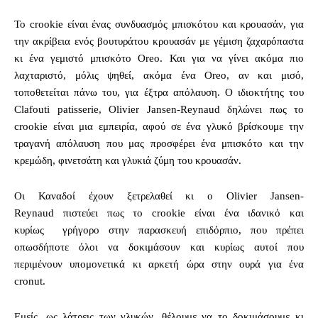
To crookie είναι ένας συνδυασμός μπισκότου και κρουασάν, για
την ακρίβεια ενός βουτυράτου κρουασάν με γέμιση ζαχαρόπαστα
κι ένα γεμιστό μπισκότο Oreo. Και για να γίνει ακόμα πιο
λαχταριστό, μόλις ψηθεί, ακόμα ένα Oreo, αν και μισό,
τοποθετείται πάνω του, για έξτρα απόλαυση. Ο ιδιοκτήτης του
Clafouti patisserie, Olivier Jansen-Reynaud δηλώνει πως το
crookie είναι μια εμπειρία, αφού σε ένα γλυκό βρίσκουμε την
τραγανή απόλαυση που μας προσφέρει ένα μπισκότο και την
κρεμώδη, φινετσάτη και γλυκιά ζύμη του κρουασάν.
Οι Καναδοί έχουν ξετρελαθεί κι ο Olivier Jansen-
Reynaud πιστεύει πως το crookie είναι ένα ιδανικό και
κυρίως γρήγορο στην παρασκευή επιδόρπιο, που πρέπει
οπωσδήποτε όλοι να δοκιμάσουν και κυρίως αυτοί που
περιμένουν υπομονετικά κι αρκετή ώρα στην ουρά για ένα
cronut.
Εμείς, ως λάτρεις των γλυκών, θέλουμε να το δοκιμάσουμε κι