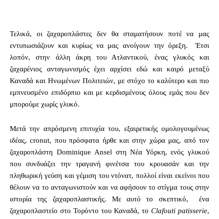
Τελικά, οι ζαχαροπλάστες δεν θα σταματήσουν ποτέ να μας
εντυπωσιάζουν και κυρίως να μας ανοίγουν την όρεξη. Έτσι
λοπόν, στην άλλη άκρη του Ατλαντικού, ένας γλυκός και
ζαχαρένιος ανταγωνισμός έχει αρχίσει εδώ και καιρό μεταξύ
Καναδά και Ηνωμένων Πολιτειών, με στόχο το καλύτερο και πιο
εμπνευσμένο επιδόρπιο και με κερδισμένους όλους εμάς που δεν
μπορούμε χωρίς γλυκό.
Μετά την απρόσμενη επιτυχία του, εξαιρετικής ομολογουμένως
ιδέας, cronut, που πρόσφατα ήρθε και στην χώρα μας, από τον
ζαχαροπλάστη Dominique Ansel στη Νέα Υόρκη, ενός γλυκού
που συνδυάζει την τραγανή φινέτσα του κρουασάν και την
πληθωρική γεύση και γέμιση του ντόνατ, πολλοί είναι εκείνοι που
θέλουν να το ανταγωνιστούν και να αφήσουν το στίγμα τους στην
ιστορία της ζαχαροπλαστικής. Με αυτό το σκεπτικό, ένα
ζαχαροπλαστείο στο Τορόντο του Καναδά, το
Clafouti patisserie
,