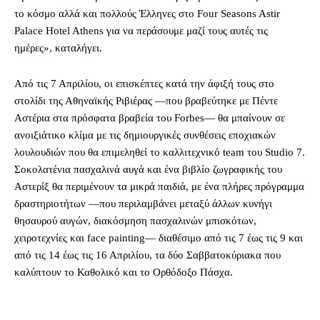
το κόσμο αλλά και πολλούς Έλληνες στο Four Seasons Astir
Palace Hotel Athens για να περάσουμε μαζί τους αυτές τις
ημέρες», καταλήγει.
Από τις 7 Απριλίου, οι επισκέπτες κατά την άφιξή τους στο
στολίδι της Αθηναϊκής Ριβιέρας —που βραβεύτηκε με Πέντε
Αστέρια στα πρόσφατα βραβεία του Forbes— θα μπαίνουν σε
ανοιξιάτικο κλίμα με τις δημιουργικές συνθέσεις εποχιακών
λουλουδιών που θα επιμεληθεί το καλλιτεχνικό team του Studio 7.
Σοκολατένια πασχαλινά αυγά και ένα βιβλίο ζωγραφικής του
Αστερίξ θα περιμένουν τα μικρά παιδιά, με ένα πλήρες πρόγραμμα
δραστηριοτήτων —που περιλαμβάνει μεταξύ άλλων κυνήγι
θησαυρού αυγών, διακόσμηση πασχαλινών μπισκότων,
χειροτεχνίες και face painting— διαθέσιμο από τις 7 έως τις 9 και
από τις 14 έως τις 16 Απριλίου, τα δύο Σαββατοκύριακα που
καλύπτουν το Καθολικό και το Ορθόδοξο Πάσχα.