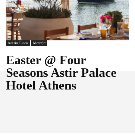
Δελτία Τύπου
Μαγαζιά
Easter @ Four
Seasons Astir Palace
Hotel Athens
Facebook
X
Pinterest
Τυπώνω