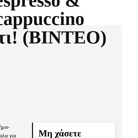
espresso &
cappuccino
ίτι! (ΒΙΝΤΕΟ)
Pinterest
Τυπώνω
ήμα-
Μη χάσετε
αλα για