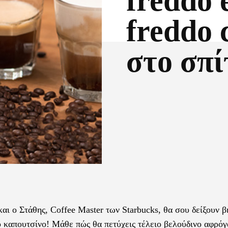
freddo 
freddo 
στο σπ
Facebook
X
αι o Στάθης, Coffee Master των Starbucks, θα σου δείξουν β
ο καπουτσίνο! Μάθε πώς θα πετύχεις τέλειο βελούδινο αφρόγ