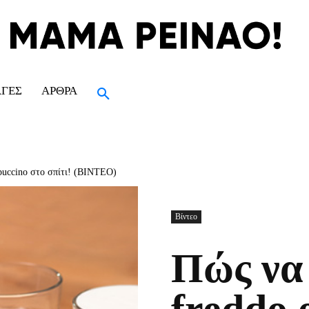
ΑΓΈΣ
ΆΡΘΡΑ
ppuccino στο σπίτι! (ΒΙΝΤΕΟ)
Βίντεο
Πώς να 