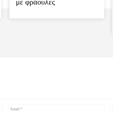
με φράουλες
Όνομα:*
Email