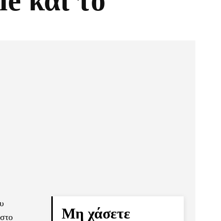
e και το
Pinterest
Τυπώνω
ου
Μη χάσετε
 στο