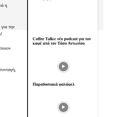
νά η
 για την
o!
Coffee Talks: νέο podcast για τον
καφέ από τον Τάσο Αντωνίου
άποιον
συνταγή,
Παραδοσιακά φαλάφελ