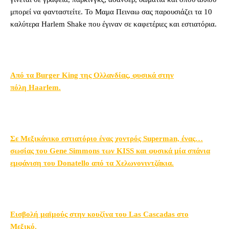
μπορεί να φανταστείτε. Το Μαμα Πειναω σας παρουσιάζει τα 10
καλύτερα Harlem Shake που έγιναν σε καφετέριες και εστιατόρια.
Από τα Burger King της Ολλανδίας, φυ
σικά στην
πόλη Haarlem.
Σε Μεξικάνικο εστιατόριο ένας χοντρός Superman, ένας…
σωσίας του Gene Simmons των KISS και φυσικά μία σπάνια
εμφάνιση του Donatello από τα Χελωνονιντζάκια.
Εισβολή μαϊμούς στην κουζίνα του Las Cascadas στο
Μεξικό.