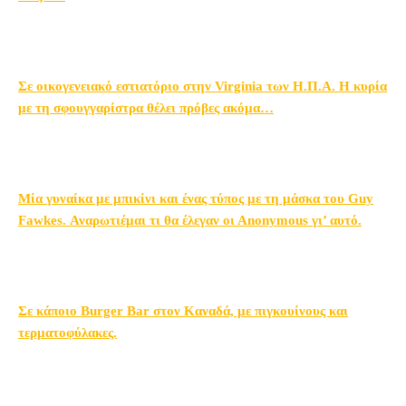
Σε οικογενειακό εστιατόριο στην Virginia των Η.Π.Α. Η κυρία
με τη σφουγγαρίστρα θέλει πρόβες ακόμα…
Μία γυναίκα με μπικίνι και ένας τύπος με τη μάσκα του Guy
Fawkes. Αναρωτιέμαι τι θα έλεγαν οι Αnonymous γι’ αυτό.
Σε κάποιο Burger Bar στον Καναδά, με πιγκουίνους και
τερματοφύλακες.