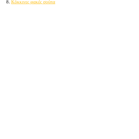
8.
Κόκκινες φακές σούπα