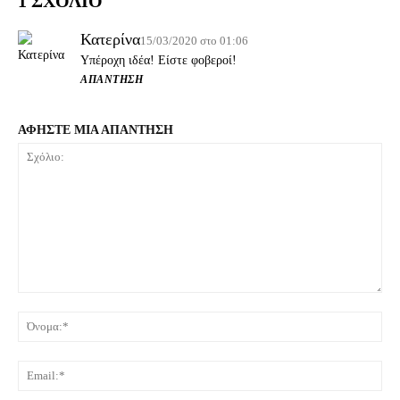
1 ΣΧΟΛΙΟ
Κατερίνα
15/03/2020 στο 01:06
Υπέροχη ιδέα! Είστε φοβεροί!
ΑΠΆΝΤΗΣΗ
ΑΦΗΣΤΕ ΜΙΑ ΑΠΑΝΤΗΣΗ
Σχόλιο:
Όνο
Ema