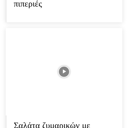
πιπεριές
Σαλάτα ζυμαρικών με