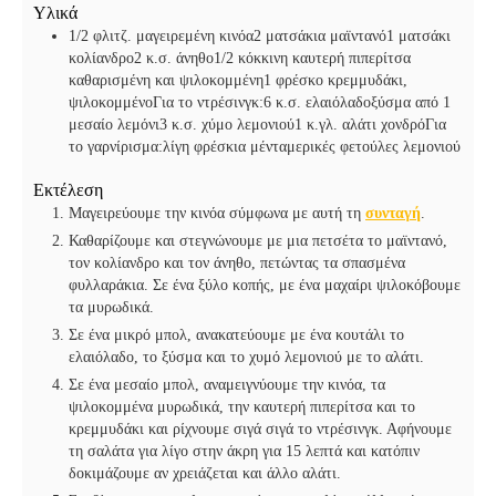
Υλικά
ά
1/2 φλιτζ. μαγειρεμένη κινόα
2 ματσάκια μαϊντανό
1 ματσάκι
κολίανδρο
2 κ.σ. άνηθο
1/2 κόκκινη καυτερή πιπερίτσα
καθαρισμένη και ψιλοκομμένη
1 φρέσκο κρεμμυδάκι,
ψιλοκομμένο
Για το ντρέσινγκ:
6 κ.σ. ελαιόλαδο
ξύσμα από 1
μεσαίο λεμόνι
3 κ.σ. χύμο λεμονιού
1 κ.γλ. αλάτι χονδρό
Για
το γαρνίρισμα:
λίγη φρέσκια μέντα
μερικές φετούλες λεμονιού
Εκτέλεση
Μαγειρεύουμε την κινόα σύμφωνα με αυτή τη
συνταγή
.
Καθαρίζουμε και στεγνώνουμε με μια πετσέτα το μαϊντανό,
τον κολίανδρο και τον άνηθο, πετώντας τα σπασμένα
φυλλαράκια. Σε ένα ξύλο κοπής, με ένα μαχαίρι ψιλοκόβουμε
τα μυρωδικά.
Σε ένα μικρό μπολ, ανακατεύουμε με ένα κουτάλι το
ελαιόλαδο, το ξύσμα και το χυμό λεμονιού με το αλάτι.
Σε ένα μεσαίο μπολ, αναμειγνύουμε την κινόα, τα
ψιλοκομμένα μυρωδικά, την καυτερή πιπερίτσα και το
κρεμμυδάκι και ρίχνουμε σιγά σιγά το ντρέσινγκ. Αφήνουμε
τη σαλάτα για λίγο στην άκρη για 15 λεπτά και κατόπιν
δοκιμάζουμε αν χρειάζεται και άλλο αλάτι.