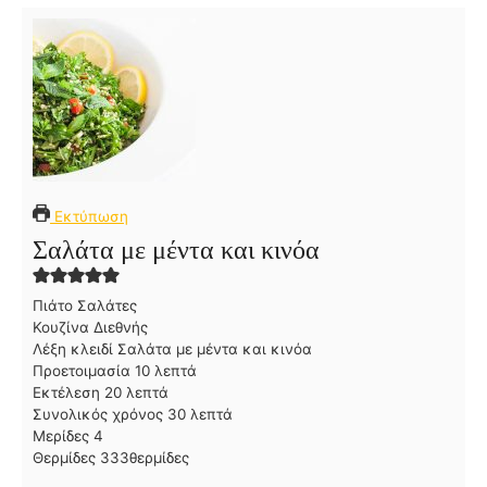
Εκτύπωση
Σαλάτα με μέντα και κινόα
Πιάτο
Σαλάτες
Κουζίνα
Διεθνής
Λέξη κλειδί
Σαλάτα με μέντα και κινόα
λ
Προετοιμασία
10
λεπτά
λ
ε
Εκτέλεση
20
λεπτά
ε
π
λ
Συνολικός χρόνος
30
λεπτά
π
τ
ε
Μερίδες
4
τ
ά
π
Θερμίδες
333
θερμίδες
ά
τ