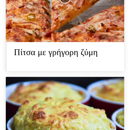
Πίτσα με γρήγορη ζύμη