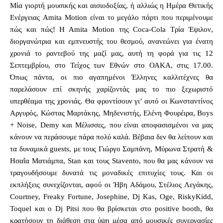
Μία γιορτή μουσικής και αισιοδοξίας, ή αλλιώς η Ημέρα Θετικής
Ενέργειας Amita Motion είναι το μεγάλο πάρτι που περιμένουμε
πώς και πώς! H Amita Motion της Coca-Cola Τρία Έψιλον,
διοργανώτρια και εμπνευστής του θεσμού, ανανεώνει για ένατη
χρονιά το ραντεβού της μαζί μας, αυτή τη φορά για τις 12
Σεπτεμβρίου, στο Τείχος των Εθνών στο ΟΑΚΑ, στις 17.00.
Όπως πάντα, οι πιο αγαπημένοι Έλληνες καλλιτέχνες θα
παρελάσουν επί σκηνής χαρίζοντάς μας το πιο ξεχωριστό
υπερθέαμα της χρονιάς. Θα φροντίσουν γι’ αυτό οι Κωνσταντίνος
Αργυρός, Κώστας Μαρτάκης, Μηδενιστής, Ελένη Φουρέιρα, Boys
+ Noise, Demy και Μέλισσες, που είναι αποφασισμένοι να μας
κάνουν να περάσουμε πάρα πολύ καλά. Βέβαια δεν θα λείπουν και
τα δυναμικά guests, με τους Γιώργο Σαμπάνη, Μύρωνα Στρατή &
Ησαΐα Ματιάμπα, Stan και τους Stavento, που θα μας κάνουν να
τραγουδήσουμε δυνατά τις μοναδικές επιτυχίες τους. Και οι
εκπλήξεις συνεχίζονται, αφού οι Ήβη Αδάμου, Στέλιος Λεγάκης,
Courtney, Freaky Fortune, Josephine, Dj Kas, Oge, RiskyKidd,
Toquel και ο Dj Pitsi που θα βρίσκεται στο positive booth, θα
κρατήσουν τη διάθεση στα ύψη μέσα από μουσικές συνεργασίες