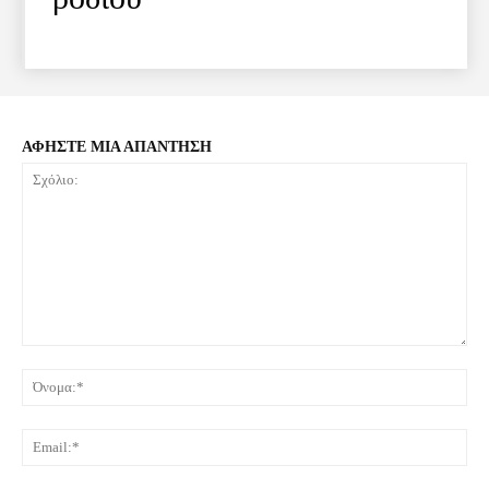
ΑΦΗΣΤΕ ΜΙΑ ΑΠΑΝΤΗΣΗ
Σχόλιο:
Όνο
Ema