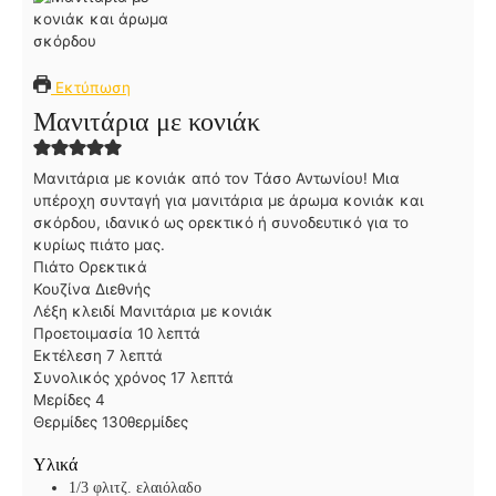
Εκτύπωση
Μανιτάρια με κονιάκ
Μανιτάρια με κονιάκ από τον Τάσο Αντωνίου! Μια
υπέροχη συνταγή για μανιτάρια με άρωμα κονιάκ και
σκόρδου, ιδανικό ως ορεκτικό ή συνοδευτικό για το
κυρίως πιάτο μας.
Πιάτο
Ορεκτικά
Κουζίνα
Διεθνής
Λέξη κλειδί
Μανιτάρια με κονιάκ
λ
Προετοιμασία
10
λεπτά
λ
ε
Εκτέλεση
7
λεπτά
ε
π
λ
Συνολικός χρόνος
17
λεπτά
π
τ
ε
Μερίδες
4
τ
ά
π
Θερμίδες
130
θερμίδες
ά
τ
Υλικά
ά
1/3
φλιτζ. ελαιόλαδο