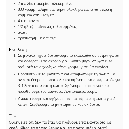
2
σκελίδες σκόρδο ψιλοκομμένο
800
γραμμ. άσπρα μανιτάρια ολόκληρα εάν είναι μικρά ή
κομμένα στη μέση εάν
4
κ.σ. κονιάκ
1/2
φλιτζ. μαϊντανός ψιλοκομμένος
αλάτι
φρεσκοτριμμένο πιπέρι
Εκτέλεση
Σε μεγάλο τηγάνι ζεσταίνουμε το ελαιόλαδο σε μέτρια φωτιά
και σοτάρουμε το σκόρδο για 1 λεπτό μέχρι να βγάλει τα
αρώματά τους χωρίς να πάρει χρώμα, γιατί θα πικρίσει.
Προσθέτουμε τα μανιτάρια και δυναμώνουμε τη φωτιά. Τα
ανακατεύουμε με σπάτουλα και αφήνουμε να σοταριστούν για
3-4 λεπτά σε δυνατή φωτιά. Σβήνουμε με το κονιάκ και
προσθέτουμε τον μαϊντανό. Αλατοπιπερώνουμε.
Ανακατεύουμε και αφήνουμε τα μανιτάρια στη φωτιά για 2
λεπτά. Σερβίρουμε τα μανιτάρια με κονιάκ ζεστά.
Tips
Θυμηθείτε ότι δεν πρέπει να πλένουμε τα μανιτάρια με
νερό, ιδίως τα πλευρώτους και τα πορτομπέλο, γιατί