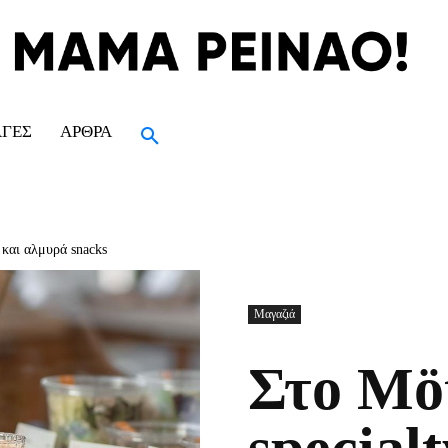
ΑΓΈΣ
ΆΡΘΡΑ
 και αλμυρά snacks
Μαγαζιά
Στο Μöt