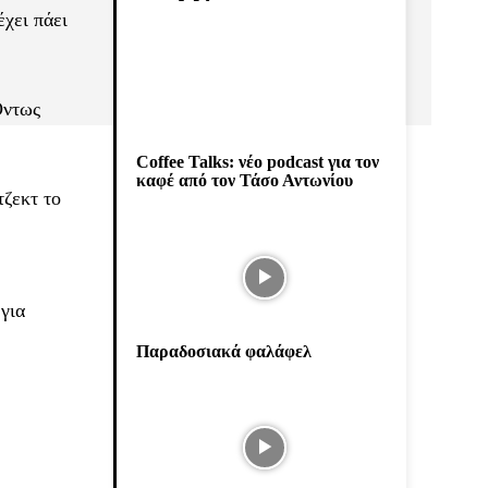
χει πάει
Όντως
Coffee Talks: νέο podcast για τον
καφέ από τον Τάσο Αντωνίου
τζεκτ το
για
Παραδοσιακά φαλάφελ