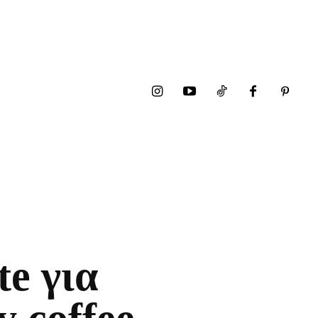
e για