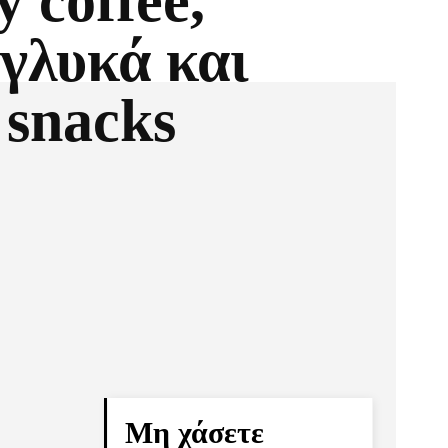
y coffee,
γλυκά και
 snacks
Pinterest
Τυπώνω
Μη χάσετε