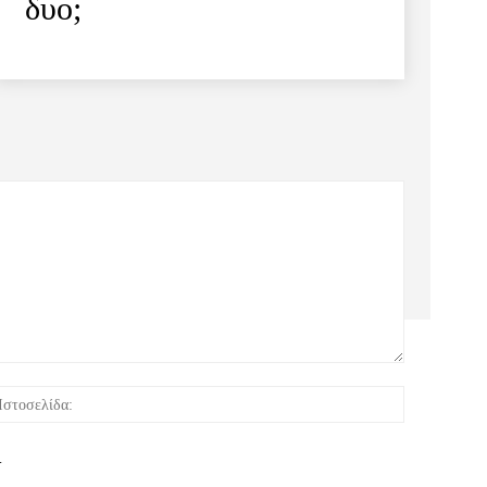
δυο;
:*
Ιστοσελίδα:
.