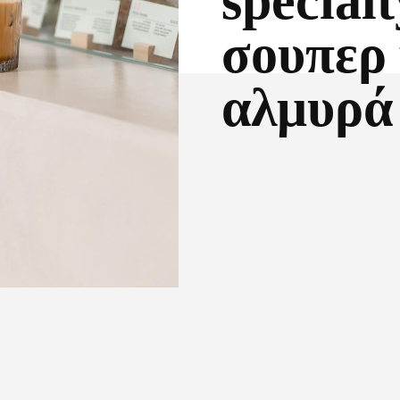
specialt
σουπερ 
αλμυρά
Facebook
X