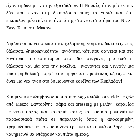
είχαν τη δύναμη να την εξουσιάζουν. Η Νησαία, ήταν μία εκ των
δύο που είχαν στη δικαιοδοσία τους τα νησιά και έτσι
δικαιολογημένα δίνει το όνομά της στο νέο εστιατόριο του Nice n
Easy Team στη Μύκονο.
Nησαία σημαίνει φιλικότητα, χαλάρωση, γοητεία, διακοπές, φως,
θάλασσα, δημιουργικότητα, αγνότητα, κάτι που φαίνεται και στο
λογότυπο του εστιατορίου όπου δύο σταγόνες, μία από τη
θάλασσα και μία από την κουζίνα, ενώνονται και γεννούν μια
ιδιαίτερη θηλυκή μορφή που τη φυσάει νησιώτικος αέρας… και
δίνει μια νέα πνοή στη δημιουργική κουζίνα των Κυκλάδων!
Στο μενού περιλαμβάνονται πιάτα όπως χταπόδι sous vide με ζελέ
από Μezzo Σαντορίνης, φάβα και dressing με μελάνι, καραβίδα
με νιόκι φάβας και κακαβιά καθώς και κάποια μυκονιάτικα
παραδοσιακά πιάτα σε παραλλαγές όπως η αποδομημένη
κρεμμυδόπιτα με μους από ξινοτύρι και τα κουκιά σε λαρδί, ενώ
καθημερινά θα υπάρχουν και πιάτα ημέρας.