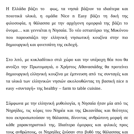
Η Ελλάδα βάζει το φως, τα νησιά βάζουν τα ιδιαίτερα και
ποιοτικά υλικά, η ομάδα Nice n Easy βάζει τη δική της
φιλοσοφία, η θάλασσα με την αρχέγονη ομορφιά της βάζει το
όνομα… και γεννιέται η Νησαία.
Το νέο εστιατόριο της Μυκόνου
που παρουσιάζει την ελληνική νησιωτική κουζίνα στην πιο
δημιουργική και φινετσάτη της εκδοχή.
Στο λιτό, με κυκλαδίτικο στιλ χώρο και την υπέροχη θέα που θα
ανοίξει την Πρωτομαγιά, ο Χρήστος Αθανασιάδης θα προτείνει
δημιουργική ελληνική κουζίνα με έμπνευση από τις συνταγές και
τα υλικά των ελληνικών νησιών ακολουθώντας τη βασική nice n
easy «συνταγή» της healthy – farm to table cuisine.
Σύμφωνα με την ελληνική μυθολογία, η Νησαία ήταν μία από τις
Νηρηίδες, τις κόρες του Νηρέα και της Ωκεανίδας και θεότητες
που εκπροσωπούσαν τη θάλασσα, δίνοντας ανθρώπινη μορφή σε
κάθε χαρακτηριστικό της. Ιδιαίτερα όμορφες και φιλικές προς
τους ανθρώπους, οι Νηρηίδες ζούσαν στο βυθό της θάλασσας και