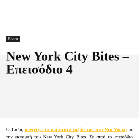
Βίντεο
New York City Bites –
Επεισόδιο 4
Facebook
X
Pinterest
Τυπώνω
Ο Τάσος
συνεχίζει το απίστευτο ταξίδι του στη Νέα Υόρκη
με
την εκπομπή του New York City Bites. Σε αυτό το επεισόδιο