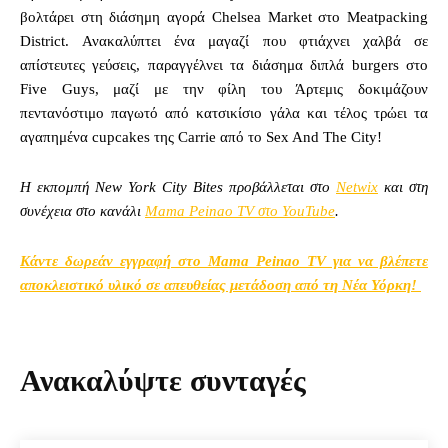
βολτάρει στη διάσημη αγορά Chelsea Market στο Meatpacking
District. Ανακαλύπτει ένα μαγαζί που φτιάχνει χαλβά σε
απίστευτες γεύσεις, παραγγέλνει τα διάσημα διπλά burgers στο
Five Guys, μαζί με την φίλη του Άρτεμις δοκιμάζουν
πεντανόστιμο παγωτό από κατσικίσιο γάλα και τέλος τρώει τα
αγαπημένα cupcakes της Carrie από το Sex And The City!
Η εκπομπή New York City Bites προβάλλεται στο
Netwix
και στη
συνέχεια στο κανάλι
Mama Peinao TV στο YouTube
.
Κάντε δωρεάν εγγραφή στο Mama Peinao TV για να βλέπετε
αποκλειστικό υλικό σε απευθείας μετάδοση από τη Νέα Υόρκη!
Ανακαλύψτε συνταγές