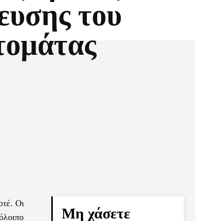
ευσης του
τομάτας
Pinterest
Τυπώνω
οτέ. Οι
Μη χάσετε
πόλοιπο