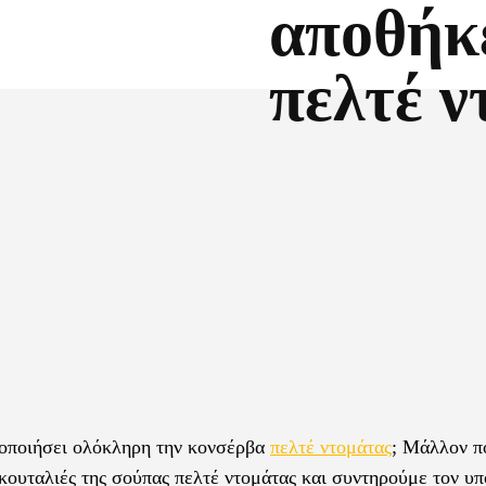
αποθήκ
πελτέ ν
Facebook
X
ιμοποιήσει ολόκληρη την κονσέρβα
πελτέ ντομάτας
; Μάλλον π
κουταλιές της σούπας πελτέ ντομάτας και συντηρούμε τον υ