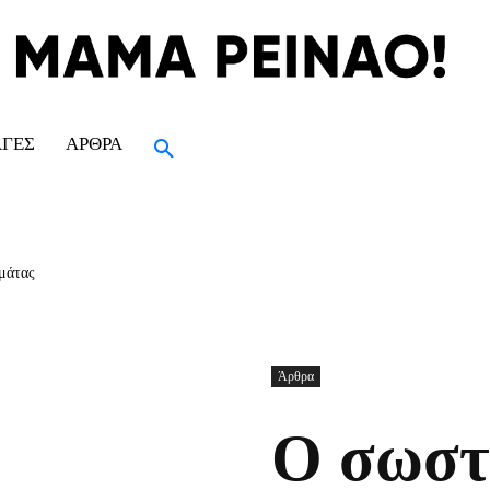
ΑΓΈΣ
ΆΡΘΡΑ
μάτας
Άρθρα
Ο σωστ