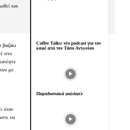
ιωθεί και
Coffee Talks: νέο podcast για τον
ο βαζάκι
καφέ από τον Τάσο Αντωνίου
τέ στο
ακατέψτε
 του με
Παραδοσιακά φαλάφελ
ι όταν
ώστε να