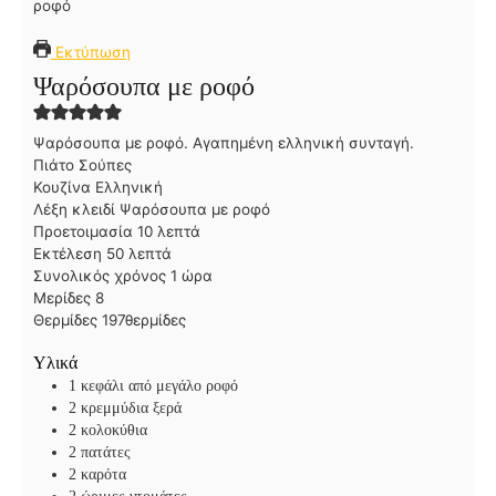
Εκτύπωση
Ψαρόσουπα με ροφό
Ψαρόσουπα με ροφό. Αγαπημένη ελληνική συνταγή.
Πιάτο
Σούπες
Κουζίνα
Ελληνική
Λέξη κλειδί
Ψαρόσουπα με ροφό
λ
Προετοιμασία
10
λεπτά
λ
ε
Εκτέλεση
50
λεπτά
ε
π
ώ
Συνολικός χρόνος
1
ώρα
π
τ
ρ
Μερίδες
8
τ
ά
α
Θερμίδες
197
θερμίδες
ά
Υλικά
1
κεφάλι από μεγάλο ροφό
2
κρεμμύδια ξερά
2
κολοκύθια
2
πατάτες
2
καρότα