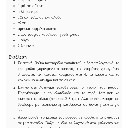
2
ώριμες ντομάτες
1
μάτσο σέλινο
3
λίτρα νερό
1½
φλ. τσαγιού ελαιόλαδο
αλάτι
φρεσκοτριμμένο πιπέρι
2
φλ. τσαγιού κουσκούς ή ρύζι γλασέ
1
αυγό
2
λεμόνια
Εκτέλεση
Σε στενή, βαθιά κατσαρόλα τοποθετούμε όλα τα λαχανικά: τα
κρεμμύδια χαραγμένα σταυρωτά, τις ντομάτες χαραγμένες
σταυρωτά, τις πατάτες κομμένες στα 4, τα καρότα και τα
κολοκύθια ολόκληρα και το σέλινο.
Επάνω στα λαχανικά τοποθετούμε το κεφάλι του ροφού.
Περιχύνουμε με το ελαιόλαδο και το νερό, ίσα που να
σκεπάζει τα υλικά (περίπου 3 λίτρα). Αλατοπιπερώνουμε και
βράζουμε με ξεσκέπαστη κατσαρόλα σε δυνατή φωτιά για
35΄.
Αφού βράσει το κεφάλι του ροφού, με προσοχή το βγάζουμε
σε μια πιατέλα. Βάζουμε όλα τα λαχανικά στο μπλέντερ και