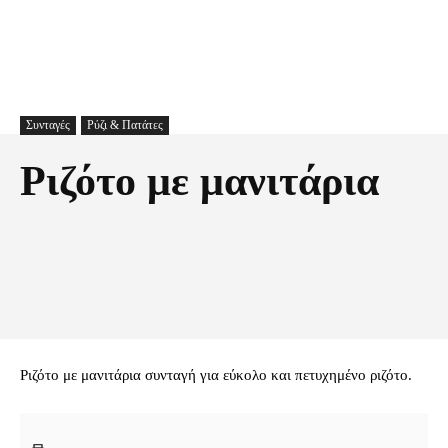
Συνταγές
Ρύζι & Πατάτες
Ριζότο με μανιτάρια
Facebook
X
Pinterest
Τυπώνω
Ριζότο με μανιτάρια συνταγή για εύκολο και πετυχημένο ριζότο.