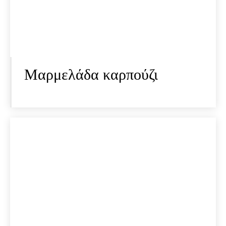
Mαρμελάδα καρπούζι