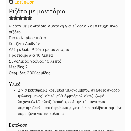
Εκτύπωση
Ριζότο με μανιτάρια
Ριζότο με μανιτάρια συνταγή για εύκολο και πετυχημένο
ριζότο.
Πιάτο
Κυρίως πιάτα
Κουζίνα
Διεθνής
Λέξη κλειδί
Ριζότο με μανιτάρια
λ
Προετοιμασία
10
λεπτά
ε
λ
Συνολικός χρόνος
10
λεπτά
π
ε
Μερίδες
2
τ
π
Θερμίδες
300
θερμίδες
ά
τ
Υλικά
ά
2 κ.σ βούτυρο
1/2 κρεμμύδι
ψιλοκομμένο
2 σκελίδες σκόρδο,
ψιλοκομμένες
1 φλιτζ. ρύζι Αρμπόριο
2 φλιτζ. ζωμό
λαχανικών
1/2 φλιτζ. λευκό κρασί
1 φλιτζ. μανιτάρια
πορτομπέλο
θυμάρι ή φρέσκια ρίγανη ή δεντρολίβανο
τριμμένη
παρμεζάνα για πασπάλισμα
Εκτέλεση