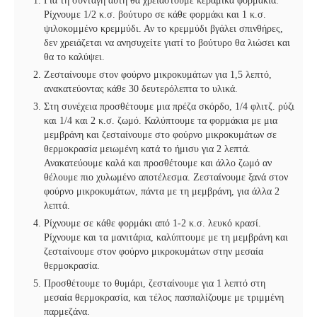
Για τη συνταγή αυτή θα χρειαστούμε κεραμικά φορμάκια.
Ρίχνουμε 1/2 κ.σ. βούτυρο σε κάθε φορμάκι και 1 κ.σ.
ψιλοκομμένο κρεμμύδι. Αν το κρεμμύδι βγάλει σπινθήρες,
δεν χρειάζεται να ανησυχείτε γιατί το βούτυρο θα λιώσει και
θα το καλύψει.
Ζεσταίνουμε στον φούρνο μικροκυμάτων για 1,5 λεπτό,
ανακατεύοντας κάθε 30 δευτερόλεπτα το υλικά.
Στη συνέχεια προσθέτουμε μια πρέζα σκόρδο, 1/4 φλιτζ. ρύζι
και 1/4 και 2 κ.σ. ζωμό. Καλύπτουμε τα φορμάκια με μια
μεμβράνη και ζεσταίνουμε στο φούρνο μικροκυμάτων σε
θερμοκρασία μειωμένη κατά το ήμισυ για 2 λεπτά.
Ανακατεύουμε καλά και προσθέτουμε και άλλο ζωμό αν
θέλουμε πιο χυλωμένο αποτέλεσμα. Ζεσταίνουμε ξανά στον
φούρνο μικροκυμάτων, πάντα με τη μεμβράνη, για άλλα 2
λεπτά.
Ρίχνουμε σε κάθε φορμάκι από 1-2 κ.σ. λευκό κρασί.
Ρίχνουμε και τα μανιτάρια, καλύπτουμε με τη μεμβράνη και
ζεσταίνουμε στον φούρνο μικροκυμάτων στην μεσαία
θερμοκρασία.
Προσθέτουμε το θυμάρι, ζεσταίνουμε για 1 λεπτό στη
μεσαία θερμοκρασία, και τέλος πασπαλίζουμε με τριμμένη
παρμεζάνα.