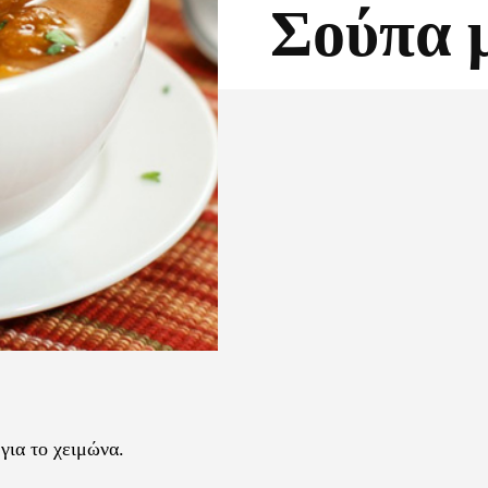
Σούπα 
Facebook
X
για το χειμώνα.