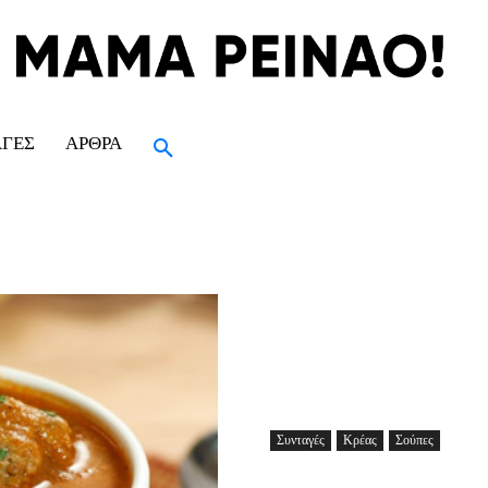
ΑΓΈΣ
ΆΡΘΡΑ
Συνταγές
Κρέας
Σούπες