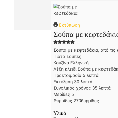
Εκτύπωση
Σούπα με κεφτεδάκι
Σούπα με κεφτεδάκια, από τις 
Πιάτο
Σούπες
Κουζίνα
Ελληνική
Λέξη κλειδί
Σούπα με κεφτεδάκ
λ
Προετοιμασία
5
λεπτά
λ
ε
Εκτέλεση
30
λεπτά
ε
π
λ
Συνολικός χρόνος
35
λεπτά
π
τ
ε
Μερίδες
5
τ
ά
π
Θερμίδες
270
θερμίδες
ά
τ
ά
Υλικά