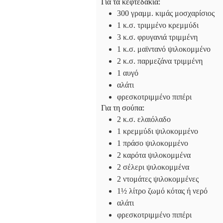
Για τα κεφτεδάκια:
300
γραμμ.
κιμάς μοσχαρίσιος
1
κ.σ.
τριμμένο κρεμμύδι
3
κ.σ.
φρυγανιά τριμμένη
1
κ.σ.
μαϊντανό ψιλοκομμένο
2
κ.σ.
παρμεζάνα τριμμένη
1
αυγό
αλάτι
φρεσκοτριμμένο πιπέρι
Για τη σούπα:
2
κ.σ.
ελαιόλαδο
1
κρεμμύδι
ψιλοκομμένο
1
πράσο
ψιλοκομμένο
2
καρότα
ψιλοκομμένα
2
σέλερι
ψιλοκομμένα
2
ντομάτες
ψιλοκομμένες
1½
λίτρο
ζωμό κότας ή νερό
αλάτι
φρεσκοτριμμένο πιπέρι