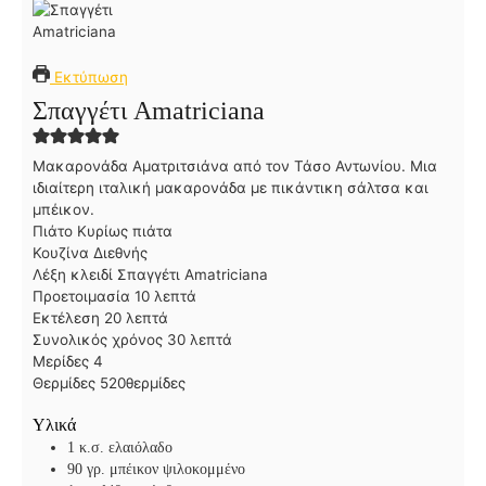
Εκτύπωση
Σπαγγέτι Amatriciana
Μακαρονάδα Αματριτσιάνα από τον Τάσο Αντωνίου. Μια
ιδιαίτερη ιταλική μακαρονάδα με πικάντικη σάλτσα και
μπέικον.
Πιάτο
Κυρίως πιάτα
Κουζίνα
Διεθνής
Λέξη κλειδί
Σπαγγέτι Amatriciana
λ
Προετοιμασία
10
λεπτά
λ
ε
Εκτέλεση
20
λεπτά
ε
π
λ
Συνολικός χρόνος
30
λεπτά
π
τ
ε
Μερίδες
4
τ
ά
π
Θερμίδες
520
θερμίδες
ά
τ
Υλικά
ά
1
κ.σ. ελαιόλαδο
90
γρ. μπέικον ψιλοκομμένο