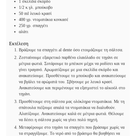
1
σκελίδα σκόρδο
1/2
κ.γλ. μπούκοβο
50
ml
λευκό κρασί
400
γρ. ντοματάκια κονκασέ
250
γρ. σπαγγέτι
αλάτι
Εκτέλεση
Βράζουμε τα σπαγγέτι al dente όσο ετοιμάζουμε τη σάλτσα.
Ζεσταίνουμε εξαιρετικό παρθένο ελαιόλαδο σε τηγάνι σε
μέτρια φωτιά. Σοτάρουμε to μπέικον μέχρι να ροδίσει και να
γίνει τραγανό. Αρωματίζουμε με μια σκελίδα σκόρδο και
ανακατεύουμε. Προσθέτουμε το μπούκοβο και ανακατεύουμε
να βγάλει τα αρώματά του. Σβήνουμε με λευκό κρασί.
Ανακατεύουμε και περιμένουμε να εξατμιστεί το αλκοόλ στο
τηγάνι.
Προσθέτουμε στη σάλτσα μας ολόκληρα ντοματάκια. Με τη
σπάτουλα πιέζουμε απαλά τα ντοματάκια να διαλυθούν.
Αλατίζουμε. Ανακατεύουμε καλά σε μέτρια φωτιά. Θέλουμε
να δέσει η σάλτσα χωρίς να γίνει πολύ πηχτή.
Μεταφέρουμε στο τηγάνι τα σπαγγέτι που βράσαμε χωρίς να
τα στραγγίξουμε. Το νερό από το βράσιμο θα βοηθήσει να