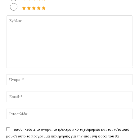
Σχόλιο:
Όνο
Ema
Ιστ
αποθηκεύστε το όνομα, το ηλεκτρονικό ταχυδρομείο και τον ιστότοπό
μου σε αυτό το πρόγραμμα περιήγησης για την επόμενη φορά που θα