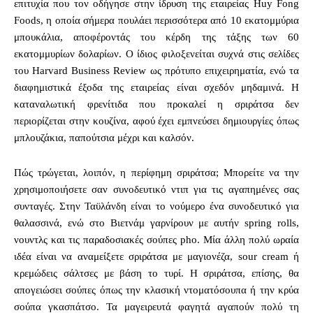
επιτυχία που τον οδήγησε στην ίδρυση της εταιρείας Huy Fong
Foods, η οποία σήμερα πουλάει περισσότερα από 10 εκατομμύρια
μπουκάλια, αποφέροντάς του κέρδη της τάξης των 60
εκατομμυρίων δολαρίων. Ο ίδιος φιλοξενείται συχνά στις σελίδες
του Harvard Business Review ως πρότυπο επιχειρηματία, ενώ τα
διαφημιστικά έξοδα της εταιρείας είναι σχεδόν μηδαμινά. Η
καταναλωτική φρενίτιδα που προκαλεί η σριράτσα δεν
περιορίζεται στην κουζίνα, αφού έχει εμπνεύσει δημιουργίες όπως
μπλουζάκια, παπούτσια μέχρι και καλσόν.
Πώς τρώγεται, λοιπόν, η περίφημη σριράτσα; Μπορείτε να την
χρησιμοποιήσετε σαν συνοδευτικό ντιπ για τις αγαπημένες σας
συνταγές. Στην Ταϋλάνδη είναι το νούμερο ένα συνοδευτικό για
θαλασσινά, ενώ στο Βιετνάμ γαρνίρουν με αυτήν spring rolls,
νουντλς και τις παραδοσιακές σούπες pho. Μία άλλη πολύ ωραία
ιδέα είναι να αναμείξετε σριράτσα με μαγιονέζα, sour cream ή
κρεμώδεις σάλτσες με βάση το τυρί. Η σριράτσα, επίσης, θα
απογειώσει σούπες όπως την κλασική ντοματόσουπα ή την κρύα
σούπα γκασπάτσο. Τα μαγειρευτά φαγητά αγαπούν πολύ τη