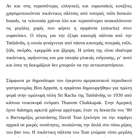
Αν και στις περισσότερες ελληνικές και ευρωπαϊκές κουζίνες
χρησιμοποιούνται πικάντικες σάλτσες από πιπεριές τσίλι δυτικών
brands, τα τελευταία χρόνια όλο και περισσότεροι ανακαλύπτουν
τις μεγάλες χαρές που φέρνει η σριράτσα (sriracha) στον
ουρανίσκο. Ο λόγος για την έξτρα καυτερή σάλτσα από την
Ταϋλάνδη, η οποία φτιάχνεται από πάστα καυτερής πιπεριάς τσίλι,
ξύδι, σκόρδο, κρεμμύδι και ζάχαρη. Η γεύση της είναι ιδιαίτερα
πικάντικη, αφήνοντας και μια υποψία γλυκιάς επίγευσης, γι’ αυτό
και όσοι τη δοκιμάζουν δεν μπορούν να την αντικαταστήσουν.
Σύμφωνα με δημοσίευμα του έγκριτου αμερικανικού περιοδικού
γαστρονομίας Bon Appetit, η σριράτσα δημιουργήθηκε για πρώτη
φορά στην ομώνυμη πόλη Sri Racha της Ταϋλάνδης το 1930 από
κάποια νοικοκυρά ονόματι Thanom Chakkapak. Στην Αμερική
έγινε διάσημη αρκετά χρόνια αργότερα, όταν τη δεκαετία του ’80
ο Βιετναμέζος μετανάστης David Tran ξεκίνησε να την παράγει
αρχικά σε μικρές ποσότητες, πουλώντας την δειλά στο πίσω μέρος
του βαν του. Η πικάντικη σάλτσα του Tran γνώρισε τόσο μεγάλη