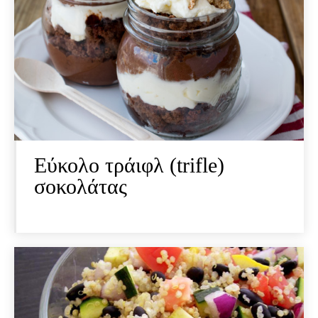
Εύκολο τράιφλ (trifle)
σοκολάτας