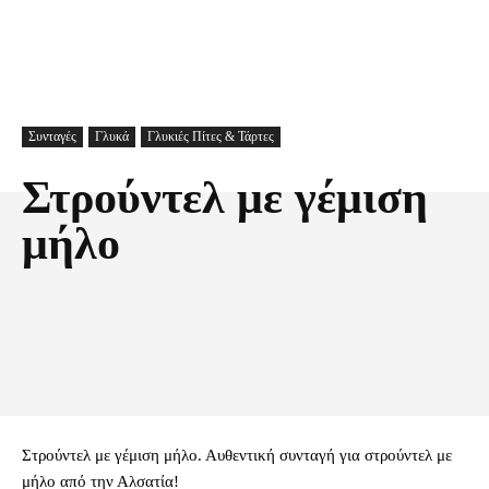
Συνταγές
Γλυκά
Γλυκιές Πίτες & Τάρτες
Στρούντελ με γέμιση
μήλο
Facebook
X
Pinterest
Τυπώνω
Στρούντελ με γέμιση μήλο. Αυθεντική συνταγή για στρούντελ με
μήλο από την Αλσατία!