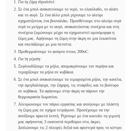
Για τη ζύμη στρούντελ:
Σε ένα μπολ ανακατεύουμε το νερό, το ελαιόλαδο, το αλάτι
και το αυγό. Σε ένα άλλο μπολ ρίχνουμε το αλεύρι
σχηματίζοντας ένα βουναλάκι. Προσθέτουμε στο αλεύρι σιγά
σιγά το μείγμα με το αυγό, ανακατεύοντας συνέχεια και στη
συνέχεια ζυμώνουμε μέχρι να σχηματιστεί ομοιόμορφα η
ζύμη μας. Αφήνουμε τη ζύμη στην άκρη σε μια λεκανίτσα
και σκεπάζουμε με μια πετσέτα.
Προθερμαίνουμε το φούρνο στους 200oC.
Για τη γέμιση:
Ξεφλουδίζουμε τα μήλα, απομακρύνουμε τον πυρήνα και
τεμαχίζουμε τα μήλα σε κυβάκια.
Σε ένα μπολ ανακατεύουμε τα τεμαχισμένα μήλα, την κανέλα,
την αμιγδαλόψιχα, την ζάχαρη, τις σταφίδες και το βούτυρο
σε κυβάκια. Τα αφήνουμε στην άκρη να πάρουν την
θερμοκρασία δωματίου.
Αλευρώνουμε τον πάγκο εργασίας και ανοίγουμε με πλάστη
τη ζύμη μας σε σχήμα τετράγωνο. Προσέχουμε να την
ανοίξουμε αρκετά λεπτή. Ρίχνουμε με ένα κουτάλι τη γεμισή
μας αφήνοντας 3 εκατοστά περιθώριο στις άκρες.
Διπλώνουμε τις 2 πλευρές δεξιά και αριστερά προς το κέντρο