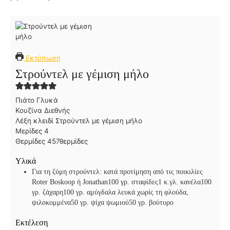
Εκτύπωση
Στρούντελ με γέμιση μήλο
Πιάτο
Γλυκά
Κουζίνα
Διεθνής
Λέξη κλειδί
Στρούντελ με γέμιση μήλο
Μερίδες
4
Θερμίδες
457
θερμίδες
Υλικά
Για τη ζύμη στρούντελ:
κατά προτίμηση από τις ποικιλίες
Roter Boskoop ή Jonathan
100 γρ. σταφίδες
1 κ.γλ. κανέλα
100
γρ. ζάχαρη
100 γρ. αμύγδαλα λευκά χωρίς τη φλούδα,
ψιλοκομμένα
50 γρ. ψίχα ψωμιού
50 γρ. βούτυρο
Εκτέλεση