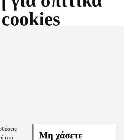
 για σπιτικά
 cookies
Pinterest
Τυπώνω
σθέσεις
Μη χάσετε
γή στο