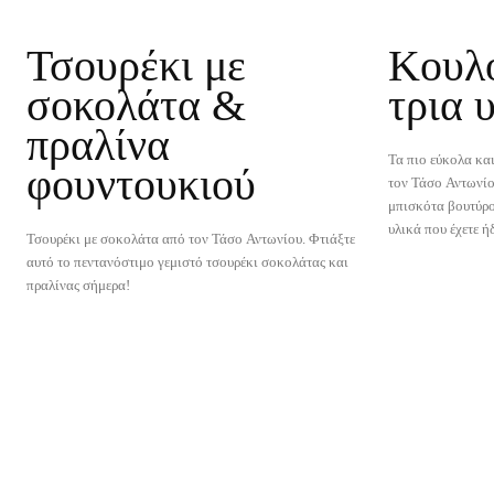
Τσουρέκι με
Κουλ
σοκολάτα &
τρια 
πραλίνα
Τα πιο εύκολα κα
φουντουκιού
τον Τάσο Αντωνίο
μπισκότα βουτύρο
υλικά που έχετε ή
Τσουρέκι με σοκολάτα από τον Τάσο Αντωνίου. Φτιάξτε
αυτό το πεντανόστιμο γεμιστό τσουρέκι σοκολάτας και
πραλίνας σήμερα!