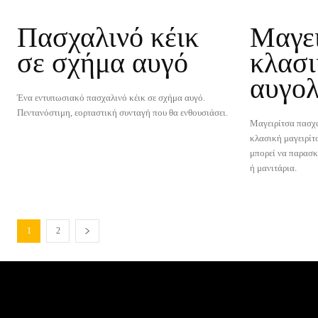
Πασχαλινό κέικ
Μαγει
σε σχήμα αυγό
κλασι
αυγο
Ένα εντυπωσιακό πασχαλινό κέικ σε σχήμα αυγό.
Πεντανόστιμη, εορταστική συνταγή που θα ενθουσιάσει.
Μαγειρίτσα πασχα
κλασική μαγειρίτ
μπορεί να παρασκ
ή μανιτάρια.
1
2