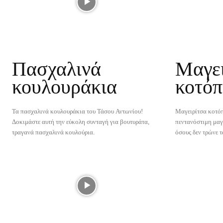
Πασχαλινά
Μαγει
κουλουράκια
κοτό
Τα πασχαλινά κουλουράκια του Τάσου Αντωνίου!
Μαγειρίτσα κοτό
Δοκιμάστε αυτή την εύκολη συνταγή για βουτυράτα,
πεντανόστιμη μαγ
τραγανά πασχαλινά κουλούρια.
όσους δεν τρώνε τ