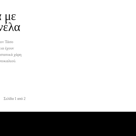
 με
νέλα
τον Τάσο
ια έχουν
υστατικά χάρη
ρτοκαλιού.
Σελίδα 1 από 2