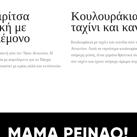
ρίτσα
Κουλουράκια
κή με
ταχίνι και κα
λέμονο
Κουλουράκια με ταχίνι και κανέλα από 
Αντωνίου. Αυτά τα νηστίσιμα κουλουράκ
λινή από τον Τάσο Αντωνίου. Η
υπέροχη γεύση, είναι γεμάτα θρεπτικά σ
σα με αυγολέμονο για το Πάσχα
στο ταχίνι και έχουν υπέροχο άρωμα πο
ευαστεί με κρέας αλλά και κοτόπουλο