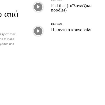
Pad thai (ταϊλανδέζικα
noodles)
ο από
ΒΊΝΤΕΟ
Πικάντικο κουνουπίδι
 ψήσετε στον
πό τη Νάξο,
 γέμιση από