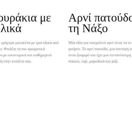
ουράκια με
Αρνί πατούδ
υλικά
τη Νάξο
ι γρήγορα μπισκότα με τρια υλικά από
Μία ιδέα για πασχαλινό αρνί είναι να το
υ. Φτιάξτε τα πιο αρωματικά
φούρνο. Το αρνί πατούδο, μια συνταγή α
υ με οικονομικά και καθημερινά
είναι ζουμερό και έχει μια πεντανόστιμη
δη στην κουζίνα σας.
συκώτι, τυρί, μυρωδικά και ρύζι.