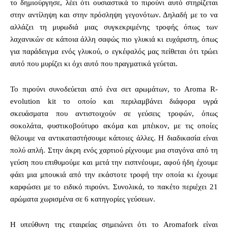
το δημιούργησε, λέει ότι ουσιαστικά το πιρούνι αυτό στηρίζεται
στην αντίληψη και στην πρόσληψη γεγονότων. Δηλαδή με το να
αλλάζει τη μυρωδιά μιας συγκεκριμένης τροφής όπως των
λαχανικών σε κάποια άλλη σαφώς πιο γλυκιά κι ευχάριστη, όπως
για παράδειγμα ενός γλυκού, ο εγκέφαλός μας πείθεται ότι τρώει
αυτό που μυρίζει κι όχι αυτό που πραγματικά γεύεται.
Το πιρούνι συνοδεύεται από ένα σετ αρωμάτων, το Aroma R-
evolution kit το οποίο και περιλαμβάνει διάφορα υγρά
σκευάσματα που αντιστοιχούν σε γεύσεις τροφών, όπως
σοκολάτα, φυστικοβούτυρο ακόμα και μπέικον, με τις οποίες
θέλουμε να αντικαταστήσουμε κάποιες άλλες. Η διαδικασία είναι
πολύ απλή. Στην άκρη ενός χαρτιού ρίχνουμε μια σταγόνα από τη
γεύση που επιθυμούμε και μετά την εισπνέουμε, αφού ήδη έχουμε
φάει μια μπουκιά από την εκάστοτε τροφή την οποία κι έχουμε
καρφώσει με το ειδικό πιρούνι. Συνολικά, το πακέτο περιέχει 21
αρώματα χωρισμένα σε 6 κατηγορίες γεύσεων.
Η υπεύθυνη της εταιρείας σημειώνει ότι το Aromafork είναι