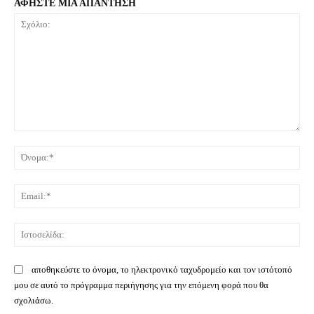
ΑΦΗΣΤΕ ΜΙΑ ΑΠΑΝΤΗΣΗ
Σχόλιο:
Όνο
Ema
Ιστ
αποθηκεύστε το όνομα, το ηλεκτρονικό ταχυδρομείο και τον ιστότοπό
μου σε αυτό το πρόγραμμα περιήγησης για την επόμενη φορά που θα
σχολιάσω.