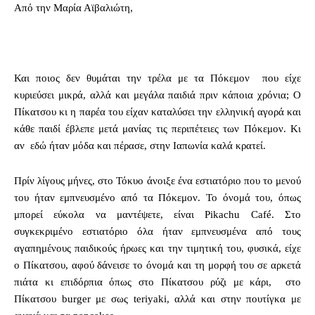
Από την Μαρία Αϊβαλιώτη,
Και ποιος δεν θυμάται την τρέλα με τα Πόκεμον που είχε
κυριεύσει μικρά, αλλά και μεγάλα παιδιά πριν κάποια χρόνια; Ο
Πίκατσου κι η παρέα του είχαν καταλύσει την ελληνική αγορά και
κάθε παιδί έβλεπε μετά μανίας τις περιπέτειες των Πόκεμον. Κι
αν εδώ ήταν μόδα και πέρασε, στην Ιαπωνία καλά κρατεί.
Πρίν λίγους μήνες, στο Τόκυο άνοιξε ένα εστιατόριο που το μενού
του ήταν εμπνευσμένο από τα Πόκεμον. Το όνομά του, όπως
μπορεί εύκολα να μαντέψετε, είναι Pikachu Café. Στο
συγκεκριμένο εστιατόριο όλα ήταν εμπνευσμένα από τους
αγαπημένους παιδικούς ήρωες και την τιμητική του, φυσικά, είχε
ο Πίκατσου, αφού δάνεισε το όνομά και τη μορφή του σε αρκετά
πιάτα κι επιδόρπια όπως στο Πίκατσου ρύζι με κάρι, στο
Πίκατσου burger με σως teriyaki, αλλά και στην πουτίγκα με