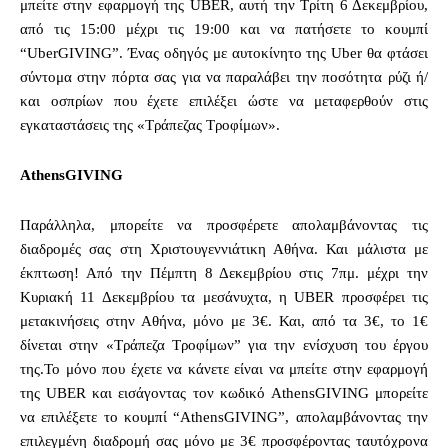
μπείτε στην εφαρμογή της UBER, αυτή την Τρίτη 6 Δεκεμβρίου,
από τις 15:00 μέχρι τις 19:00 και να πατήσετε το κουμπί
“UberGIVING”. Ένας οδηγός με αυτοκίνητο της Uber θα φτάσει
σύντομα στην πόρτα σας για να παραλάβει την ποσότητα ρύζι ή/
και οσπρίων που έχετε επιλέξει ώστε να μεταφερθούν στις
εγκαταστάσεις της «Τράπεζας Τροφίμων».
AthensGIVING
Παράλληλα, μπορείτε να προσφέρετε απολαμβάνοντας τις
διαδρομές σας στη Χριστουγεννιάτικη Αθήνα. Και μάλιστα με
έκπτωση! Από την Πέμπτη 8 Δεκεμβρίου στις 7πμ. μέχρι την
Κυριακή 11 Δεκεμβρίου τα μεσάνυχτα, η UBER προσφέρει τις
μετακινήσεις στην Αθήνα, μόνο με 3€. Και, από τα 3€, το 1€
δίνεται στην «Τράπεζα Τροφίμων” για την ενίσχυση του έργου
της.Το μόνο που έχετε να κάνετε είναι να μπείτε στην εφαρμογή
της UBER και εισάγοντας τον κωδικό AthensGIVING μπορείτε
να επιλέξετε το κουμπί “AthensGIVING”, απολαμβάνοντας την
επιλεγμένη διαδρομή σας μόνο με 3€ προσφέροντας ταυτόχρονα