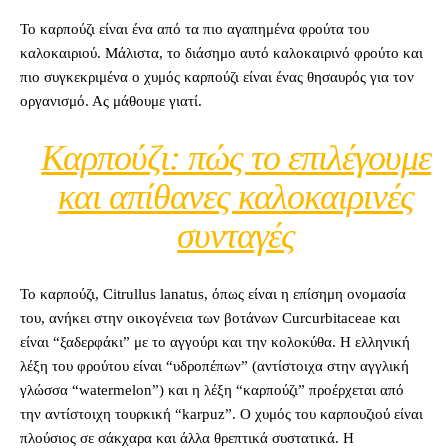
Το καρπούζι είναι ένα από τα πιο αγαπημένα φρούτα του
καλοκαιριού. Μάλιστα, το διάσημο αυτό καλοκαιρινό φρούτο και
πιο συγκεκριμένα ο χυμός καρπούζι είναι ένας θησαυρός για τον
οργανισμό. Ας μάθουμε γιατί.
Καρπούζι: πώς το επιλέγουμε
και απίθανες καλοκαιρινές
συνταγές
Το καρπούζι, Citrullus lanatus, όπως είναι η επίσημη ονομασία
του, ανήκει στην οικογένεια των βοτάνων Curcurbitaceae και
είναι “ξαδερφάκι” με το αγγούρι και την κολοκύθα.
Η ελληνική
λέξη του φρούτου είναι “υδροπέπων” (αντίστοιχα στην αγγλική
γλώσσα “
watermelon
”) και η λέξη “καρπούζι” προέρχεται από
την αντίστοιχη τουρκική “karpuz”. Ο χυμός του καρπουζιού είναι
πλούσιος σε σάκχαρα και άλλα θρεπτικά συστατικά. Η