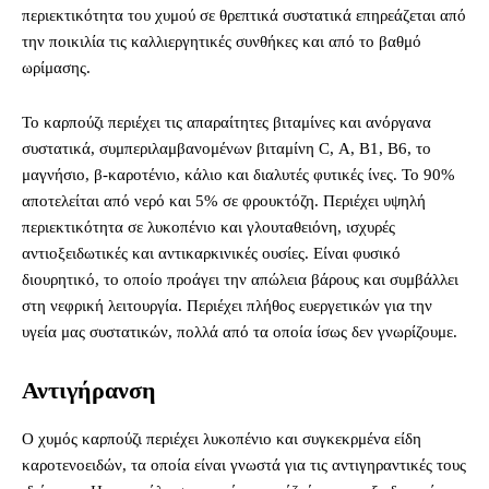
περιεκτικότητα του χυμού σε θρεπτικά συστατικά επηρεάζεται από
την ποικιλία τις καλλιεργητικές συνθήκες και από το βαθμό
ωρίμασης.
Το καρπούζι περιέχει τις απαραίτητες βιταμίνες και ανόργανα
συστατικά, συμπεριλαμβανομένων βιταμίνη C, Α, Β1, Β6, το
μαγνήσιο, β-καροτένιο, κάλιο και διαλυτές φυτικές ίνες. Το 90%
αποτελείται από νερό και 5% σε φρουκτόζη. Περιέχει υψηλή
περιεκτικότητα σε λυκοπένιο και γλουταθειόνη, ισχυρές
αντιοξειδωτικές και αντικαρκινικές ουσίες. Είναι φυσικό
διουρητικό, το οποίο προάγει την απώλεια βάρους και συμβάλλει
στη νεφρική λειτουργία.
Περιέχει πλήθος ευεργετικών για την
υγεία μας συστατικών, πολλά από τα οποία ίσως δεν γνωρίζουμε.
Αντιγήρανση
Ο χυμός καρπούζι περιέχει λυκοπένιο και συγκεκρμένα είδη
καροτενοειδών, τα οποία είναι γνωστά για τις αντιγηραντικές τους