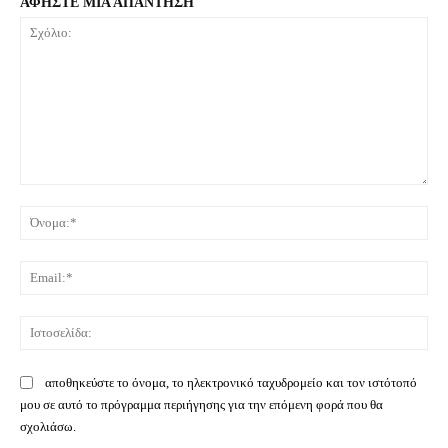
ΑΦΗΣΤΕ ΜΙΑ ΑΠΑΝΤΗΣΗ
Σχόλιο:
Όνο
Ema
Ιστ
αποθηκεύστε το όνομα, το ηλεκτρονικό ταχυδρομείο και τον ιστότοπό
μου σε αυτό το πρόγραμμα περιήγησης για την επόμενη φορά που θα
σχολιάσω.