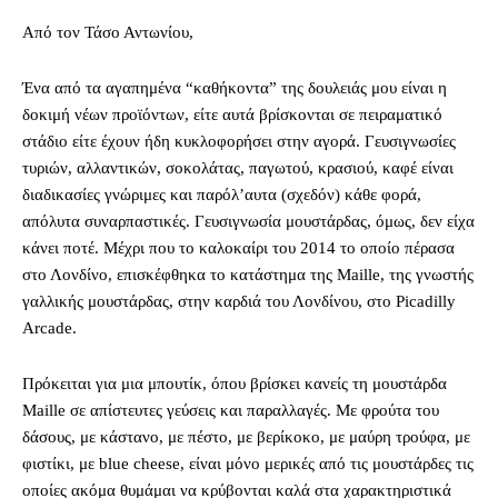
Από τον Τάσο Αντωνίου,
Ένα από τα αγαπημένα “καθήκοντα” της δουλειάς μου είναι η
δοκιμή νέων προϊόντων, είτε αυτά βρίσκονται σε πειραματικό
στάδιο είτε έχουν ήδη κυκλοφορήσει στην αγορά. Γευσιγνωσίες
τυριών, αλλαντικών, σοκολάτας, παγωτού, κρασιού, καφέ είναι
διαδικασίες γνώριμες και παρόλ’αυτα (σχεδόν) κάθε φορά,
απόλυτα συναρπαστικές. Γευσιγνωσία μουστάρδας, όμως, δεν είχα
κάνει ποτέ. Μέχρι που το καλοκαίρι του 2014 το οποίο πέρασα
στο Λονδίνο, επισκέφθηκα το κατάστημα της Maille, της γνωστής
γαλλικής μουστάρδας, στην καρδιά του Λονδίνου, στο Picadilly
Arcade.
Πρόκειται για μια μπουτίκ, όπου βρίσκει κανείς τη μουστάρδα
Maille σε απίστευτες γεύσεις και παραλλαγές. Με φρούτα του
δάσους, με κάστανο, με πέστο, με βερίκοκο, με μαύρη τρούφα, με
φιστίκι, με blue cheese, είναι μόνο μερικές από τις μουστάρδες τις
οποίες ακόμα θυμάμαι να κρύβονται καλά στα χαρακτηριστικά