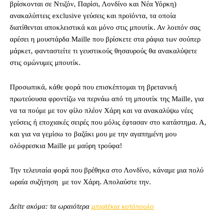
βρίσκονται σε Ντιζόν, Παρίσι, Λονδίνο και Νέα Υόρκη)
ανακαλύπτεις exclusive γεύσεις και προϊόντα, τα οποία
διατίθενται αποκλειστικά και μόνο στις μπουτίκ. Αν λοιπόν σας
αρέσει η μουστάρδα Maille που βρίσκετε στα ράφια των σούπερ
μάρκετ, φανταστείτε τι γευστικούς θησαυρούς θα ανακαλύψετε
στις ομώνυμες μπουτίκ.
Προσωπικά, κάθε φορά που επισκέπτομαι τη βρετανική
πρωτεύουσα φροντίζω να περνάω από τη μπουτίκ της Maille, για
να τα πούμε με τον φίλο πλέον Χάρη και να ανακαλύψω νέες
γεύσεις ή εποχιακές σειρές που μόλις έφτασαν στο κατάστημα. Α,
και για να γεμίσω το βαζάκι μου με την αγαπημένη μου
ολόφρεσκια Maille με μαύρη τρούφα!
Την τελευταία φορά που βρέθηκα στο Λονδίνο, κάναμε μια πολύ
ωραία συζήτηση με τον Χάρη. Απολαύστε την.
Δείτε ακόμα: τα ωραιότερα
μπιφτέκια κοτόπουλο