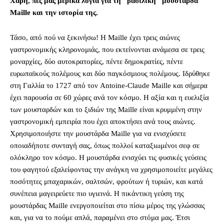
Χάρη, πες μας μερικά λόγια για τη “βασιλική” μουστάρδα
Maille και την ιστορία της.
Τάσο, από πού να ξεκινήσω! Η Maille έχει τρεις αιώνες
γαστρονομικής κληρονομιάς, που εκτείνονται ανάμεσα σε τρεις
μοναρχίες, δύο αυτοκρατορίες, πέντε δημοκρατίες, πέντε
ευρωπαϊκούς πολέμους και δύο παγκόσμιους πολέμους. Ιδρύθηκε
στη Γαλλία το 1727 από τον Antoine-Claude Maille και σήμερα
έχει παρουσία σε 60 χώρες ανά τον κόσμο. Η αξία και η ευελιξία
των μουσταρδών και το ξιδιών της Maille είναι κρυμμένη στην
γαστρονομική εμπειρία που έχει αποκτήσει ανά τους αιώνες.
Χρησιμοποιήστε την μουστάρδα Maille για να ενισχύσετε
οποιαδήποτε συνταγή σας, όπως πολλοί καταξιωμένοι σεφ σε
ολόκληρο τον κόσμο. Η μουστάρδα ενισχύει τις φυσικές γεύσεις
του φαγητού εξαλείφοντας την ανάγκη να χρησιμοποιείτε μεγάλες
ποσότητες μπαχαρικών, σαλτσών, φρούτων ή τυριών, και κατά
συνέπεια μαγειρεύετε πιο υγιεινά. Η πικάντικη γεύση της
μουστάρδας Maille ενεργοποιείται στο πίσω μέρος της γλώσσας
και, για να το πούμε απλά, παραμένει στο στόμα μας. Έτσι