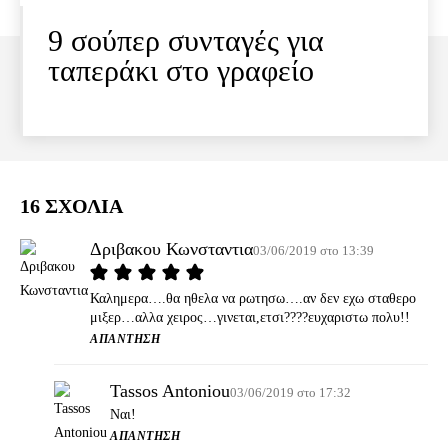
9 σούπερ συνταγές για
ταπεράκι στο γραφείο
16 ΣΧΟΛΙΑ
Δριβακου Κωνσταντια
03/06/2019 στο 13:39
Καλημερα….θα ηθελα να ρωτησω….αν δεν εχω σταθερο
μιξερ…αλλα χειρος…γινεται,ετσι????ευχαριστω πολυ!!
ΑΠΆΝΤΗΣΗ
Tassos Antoniou
03/06/2019 στο 17:32
Ναι!
ΑΠΆΝΤΗΣΗ