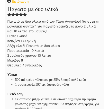
Εκτύπωση
Παγωτό με δυο υλικά
Παγωτό με δυο υλικά από τον Τάσο Αντωνίου! Για αυτή τη
μοναδική συνταγή για παγωτό χρειάζεστε μόνο 2 υλικά
και 10 λεπτά ετοιμασίας!
Πιάτο
Γλυκά
Κουζίνα
Ελληνική
Λέξη κλειδί
Παγωτό με δυο υλικά
λ
Προετοιμασία
10
λεπτά
ε
λ
Συνολικός χρόνος
10
λεπτά
π
ε
Μερίδες
6
τ
π
Θερμίδες
437
θερμίδες
ά
τ
Υλικά
ά
500
ml
κρέμα γάλακτος με 35% λιπαρά πολύ κρύα
1
συσκευασία 397 γρ. ζαχαρούχο γάλα
Εκτέλεση
Σε σταθερό μίξερ χτυπάμε σε δυνατή ταχύτητα την κρέμα
γάλακτος μέχρι να σχηματιστεί μια παχύρρευστη κρέμα, για
περίπου 8-10 λεπτά.