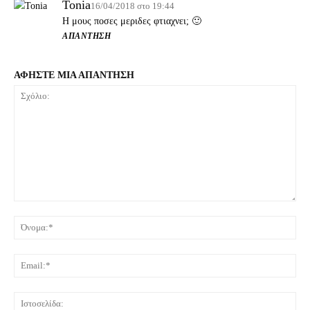
Tonia
16/04/2018 στο 19:44
Η μους ποσες μεριδες φτιαχνει; 🙂
ΑΠΆΝΤΗΣΗ
ΑΦΗΣΤΕ ΜΙΑ ΑΠΑΝΤΗΣΗ
Σχόλιο:
Όνο
Ema
Ιστ