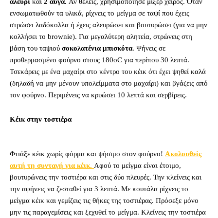
αλεύρι
και
2 αυγά.
Αν θέλεις, χρησιμοποίησε μίξερ χειρός. Όταν
ενσωματωθούν τα υλικά, ρίχνεις το μείγμα σε ταψί που έχεις
στρώσει λαδόκολλα ή έχεις αλευρώσει και βουτυρώσει (για να μην
κολλήσει το brownie). Για μεγαλύτερη αλητεία, στρώνεις στη
βάση του ταψιού
σοκολατένια μπισκότα
. Ψήνεις σε
προθερμασμένο φούρνο στους 180οC για περίπου 30 λεπτά.
Τσεκάρεις με ένα μαχαίρι στο κέντρο του κέικ ότι έχει ψηθεί καλά
(δηλαδή να μην μένουν υπολείμματα στο μαχαίρι) και βγάζεις από
τον φούρνο. Περιμένεις να κρυώσει 10 λεπτά και σερβίρεις.
Κέικ στην τοστιέρα
Φτιάξε κέικ χωρίς φόρμα και ψήσιμο στον φούρνο!
Ακολουθείς
αυτή τη συνταγή για κέικ.
Αφού το μείγμα είναι έτοιμο,
βουτυρώνεις την τοστιέρα και στις δύο πλευρές. Την κλείνεις και
την αφήνεις να ζεσταθεί για 3 λεπτά. Με κουτάλα ρίχνεις το
μείγμα κέικ και γεμίζεις τις θήκες της τοστιέρας. Πρόσεξε μόνο
μην τις παραγεμίσεις και ξεχυθεί το μείγμα. Κλείνεις την τοστιέρα