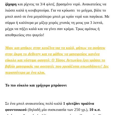
ζάχαρη
και ρίχνεις τα 3/4 φλιτζ. βρασμένο νερό. Ανακατεύεις να
λιώσει καλά η κουβερτούρα. Για να κρύωσει το μείγμα, βάλε το
μπολ αυτό σε ένα μεγαλύτερο μπολ με κρύο νερό και παγάκια. Με
σύρμα ή καλύτερα με μίξερ χειρός χτυπάς τη μους για 3 λεπτά,
μέχρι να πήξει καλά και να γίνει σαν κρέμα. Τρως αμέσως ή
αποθηκεύεις στο ψυγείο!
Μιας και μπήκες στην κουζίνα για τα καλά, μήπως να αφήσεις
στην άκρη το delivery και να μάθεις να μαγειρεύεις κανένα
εύκολο και νόστιμο φαγητό; Ο Τάσος Αντωνίου έχει γράψει το
βιβλίο μαγειρικής για φοιτητές που χρειάζεσαι οπωσδήποτε! Δες
περισσότερα με ένα κλικ.
To πιο εύκολο και γρήγορο μπράουνι
Σε ένα μπολ ανακατεύεις πολύ καλά
1 φλιτζάνι πραλίνα
φουντουκιού
(δηλαδή μία συσκευασία των 250 γρ.),
10 κ.σ.