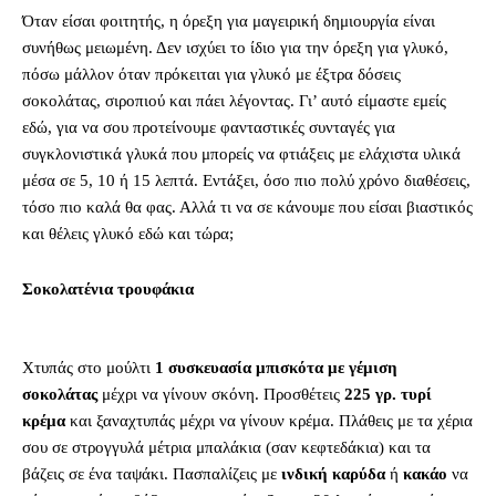
Όταν είσαι φοιτητής, η όρεξη για μαγειρική δημιουργία είναι
συνήθως μειωμένη. Δεν ισχύει το ίδιο για την όρεξη για γλυκό,
πόσω μάλλον όταν πρόκειται για γλυκό με έξτρα δόσεις
σοκολάτας, σιροπιού και πάει λέγοντας. Γι’ αυτό είμαστε εμείς
εδώ, για να σου προτείνουμε φανταστικές συνταγές για
συγκλονιστικά γλυκά που μπορείς να φτιάξεις με ελάχιστα υλικά
μέσα σε 5, 10 ή 15 λεπτά. Εντάξει, όσο πιο πολύ χρόνο διαθέσεις,
τόσο πιο καλά θα φας. Αλλά τι να σε κάνουμε που είσαι βιαστικός
και θέλεις γλυκό εδώ και τώρα;
Σοκολατένια τρουφάκια
Χτυπάς στο μούλτι
1 συσκευασία μπισκότα με γέμιση
σοκολάτας
μέχρι να γίνουν σκόνη. Προσθέτεις
225 γρ. τυρί
κρέμα
και ξαναχτυπάς μέχρι να γίνουν κρέμα. Πλάθεις με τα χέρια
σου σε στρογγυλά μέτρια μπαλάκια (σαν κεφτεδάκια) και τα
βάζεις σε ένα ταψάκι. Πασπαλίζεις με
ινδική καρύδα
ή
κακάο
να