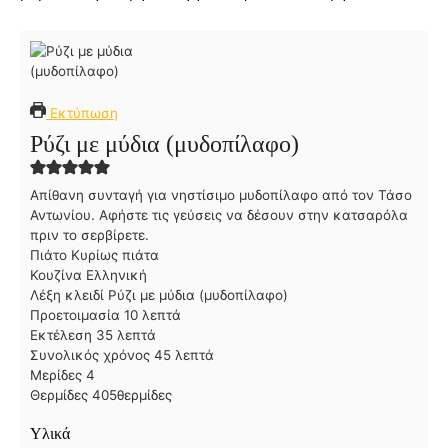
Εκτύπωση
Ρύζι με μύδια (μυδοπίλαφο)
Απίθανη συνταγή για νηστίσιμο μυδοπίλαφο από τον Τάσο
Αντωνίου. Αφήστε τις γεύσεις να δέσουν στην κατσαρόλα
πριν το σερβίρετε.
Πιάτο
Κυρίως πιάτα
Κουζίνα
Ελληνική
Λέξη κλειδί
Ρύζι με μύδια (μυδοπίλαφο)
λ
Προετοιμασία
10
λεπτά
λ
ε
Εκτέλεση
35
λεπτά
ε
π
λ
Συνολικός χρόνος
45
λεπτά
π
τ
ε
Μερίδες
4
τ
ά
π
Θερμίδες
405
θερμίδες
ά
τ
Υλικά
ά