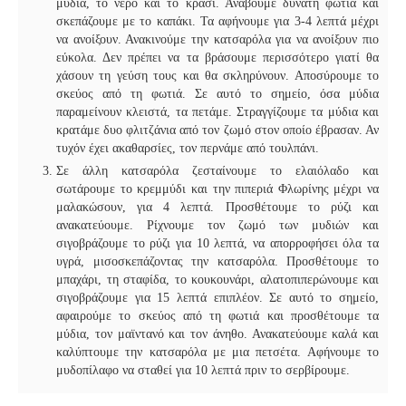
μύδια, το νερό και το κρασί. Ανάβουμε δυνατή φωτιά και
σκεπάζουμε με το καπάκι. Τα αφήνουμε για 3-4 λεπτά μέχρι
να ανοίξουν. Ανακινούμε την κατσαρόλα για να ανοίξουν πιο
εύκολα. Δεν πρέπει να τα βράσουμε περισσότερο γιατί θα
χάσουν τη γεύση τους και θα σκληρύνουν. Αποσύρουμε το
σκεύος από τη φωτιά. Σε αυτό το σημείο, όσα μύδια
παραμείνουν κλειστά, τα πετάμε. Στραγγίζουμε τα μύδια και
κρατάμε δυο φλιτζάνια από τον ζωμό στον οποίο έβρασαν. Αν
τυχόν έχει ακαθαρσίες, τον περνάμε από τουλπάνι.
Σε άλλη κατσαρόλα ζεσταίνουμε το ελαιόλαδο και
σωτάρουμε το κρεμμύδι και την πιπεριά Φλωρίνης μέχρι να
μαλακώσουν, για 4 λεπτά. Προσθέτουμε το ρύζι και
ανακατεύουμε. Ρίχνουμε τον ζωμό των μυδιών και
σιγοβράζουμε το ρύζι για 10 λεπτά, να απορροφήσει όλα τα
υγρά, μισοσκεπάζοντας την κατσαρόλα. Προσθέτουμε το
μπαχάρι, τη σταφίδα, το κουκουνάρι, αλατοπιπερώνουμε και
σιγοβράζουμε για 15 λεπτά επιπλέον. Σε αυτό το σημείο,
αφαιρούμε το σκεύος από τη φωτιά και προσθέτουμε τα
μύδια, τον μαϊντανό και τον άνηθο. Ανακατεύουμε καλά και
καλύπτουμε την κατσαρόλα με μια πετσέτα. Αφήνουμε το
μυδοπίλαφο να σταθεί για 10 λεπτά πριν το σερβίρουμε.