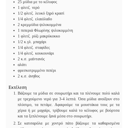
25
μύδια με το κέλυφος
1
φλιτζ. νερό
1/2
φλιτζ. λευκό ξηρό κρασί
1/4
φλιτζ. ελαιόλαδο
2
κρεμμύδια ψιλοκομμένα
1
πιπεριά Φλωρίνης ψιλοκομμένη
1
φλιτζ. ρύζι μακρύκοκκο
1/2
κ.γλ. μπαχάρι
1/4
φλιτζ. σταφίδες
1/4
φλιτζ. κουκουνάρι
2
κ.σ. μαϊντανός
αλάτι
φρεσκοτριμμένο πιπέρι
2
κ.σ. άνηθος
Εκτέλεση
Βάζουμε τα μύδια σε σουρωτήρι και τα πλένουμε πολύ καλά
με τρεχούμενο νερό για 3-4 λεπτά. Όσα μύδια ανοίξουν στο
πλύσιμο, τα πετάμε. Αφαιρούμε τα μουστάκια τους με τα
χέρια ή με μαχαίρι, τρίβουμε καλά το κέλυφος με βούρτσα
και τα ξεπλένουμε ξανά μέσα στο σουρωτήρι.
Σε κατσαρόλα με χοντρό πάτο βάζουμε τα καθαρισμένα