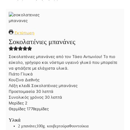
Εκτύπωση
Σοκολατένιες μπανάνες
Σοκολατένιες μπανάνες από τον Τάσο Αντωνίου! Το πιο
εύκολο, γρήγορο και νόστιμο υγιεινό γλυκό που μπορείτε
να φτιάξετε με ελάχιστα υλικά.
Πιάτο
Γλυκά
Κουζίνα
Διεθνής
Λέξη κλειδί
Σοκολατένιες μπανάνες
λ
Προετοιμασία
30
λεπτά
ε
λ
Συνολικός χρόνος
30
λεπτά
π
ε
Μερίδες
2
τ
π
Θερμίδες
177
θερμίδες
ά
τ
Υλικά
ά
2 μπανάνες
100g. κουβερτούρα
Φουντούκια