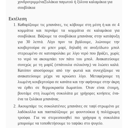
χονδροτριμμένα
Ξυλάκια παγωτού ή ξύλινα καλαμάκια για
σουβλάκια
Εκτέλεση
Καθαρίζουμε τις μπανάνες, τις κόβουμε στη μέση ή και σε 4
κομμάτια και περνάμε τα κομμάτια σε καλαμάκια για
σουβλάκια. Βάζουμε τα σουβλάκια μπανάνας στην κατάψυξη
για 30 λεπτά. Λίγο πριν τα βγάλουμε, λιώνουμε την
κουβερτούρα σε μπεν μαρί, δηλαδή σε ανοξείδωτο μπολ
στερεωμένο σε κατσαρολάκι με λίγο νερό που βράζει, χωρίς
το νερό να ακουμπάει τον πάτο του μπολ. Ανακατεύουμε
συνεχώς με τη μαρίζ (σπάτουλα σιλικόνης) να λιώσει καλά.
Κατόπιν αποσύρουμε από την φωτιά και συνεχίζουμε να
ανακατεύουμε μέχρι να κρυώσει λίγο. Μεταφέρουμε τη
λιωμένη κουβερτούρα σε κανάτα και την αφήνουμε στην άκρη
να έρθει σε θερμοκρασία δωματίου. Όταν είναι έτοιμη,
βουτάμε στη λιωμένη σοκολάτα με γρήγορες κινήσεις ένα-
ένα τα ξυλάκια μπανάνας.
Ακουμπάμε τις σοκολατένιες μπανάνες σε ταψί στρωμένο με
λαδόκολλα και πασπαλίζουμε με φουντούκια ή πολύχρωμη
τρούφα. Για να στερεοποιηθεί πιο γρήγορα η σοκολάτα
μπορούμε να τοποθετήσουμε το ταψάκι στο ψυγείο.