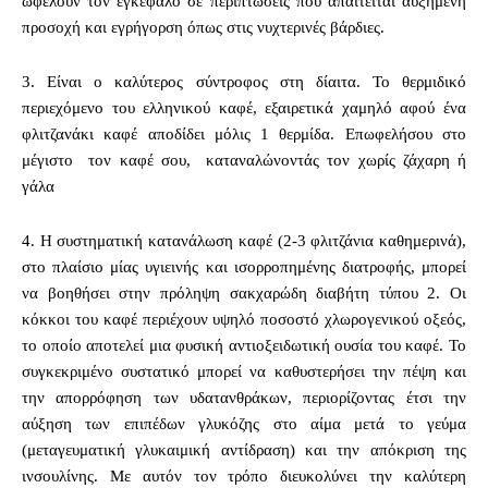
ωφελούν τον εγκέφαλο σε περιπτώσεις που απαιτείται αυξημένη
προσοχή και εγρήγορση όπως στις νυχτερινές βάρδιες.
3. Είναι ο καλύτερος σύντροφος στη δίαιτα. Το θερμιδικό
περιεχόμενο του ελληνικού καφέ, εξαιρετικά χαμηλό αφού ένα
φλιτζανάκι καφέ αποδίδει μόλις 1 θερμίδα. Επωφελήσου στο
μέγιστο τον καφέ σου, καταναλώνοντάς τον χωρίς ζάχαρη ή
γάλα
4. Η συστηματική κατανάλωση καφέ (2-3 φλιτζάνια καθημερινά),
στο πλαίσιο μίας υγιεινής και ισορροπημένης διατροφής, μπορεί
να βοηθήσει στην πρόληψη σακχαρώδη διαβήτη τύπου 2. Οι
κόκκοι του καφέ περιέχουν υψηλό ποσοστό χλωρογενικού οξεός,
το οποίο αποτελεί μια φυσική αντιοξειδωτική ουσία του καφέ. Το
συγκεκριμένο συστατικό μπορεί να καθυστερήσει την πέψη και
την απορρόφηση των υδατανθράκων, περιορίζοντας έτσι την
αύξηση των επιπέδων γλυκόζης στο αίμα μετά το γεύμα
(μεταγευματική γλυκαιμική αντίδραση) και την απόκριση της
ινσουλίνης. Με αυτόν τον τρόπο διευκολύνει την καλύτερη