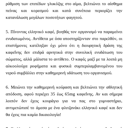
ρύθμιση των επιπέδων γλυκόζης στο αίμα, βελτιώνει το αίσθημα
πείνας και κορεσμού και κατά συνέπεια περιορίζει την
κατανάλωση μεγάλων ποσοτήτων φαγητού.
5. Πίνοντας ελληνικό καφέ, βοηθάς τον οργανισμό να παραμείνει
ενυδατωμένος. Αντίθετα με όσα υποστηρίζονταν στο παρελθόν, οι
επιστήμονες κατέληξαν όχι μόνο ότι η διουρητική δράση της
καφεΐνης δεν επιδρά αρνητικά στην συνολική ενυδάτωση του
σώματος, αλλά μάλιστα το αντίθετο. Ο καφές μαζί με τα λοιπά μη
αλκοολούχα ροφήματα και φυσικά συμπεριλαμβανομένου του
νερού συμβάλλει στην καθημερινή υδάτωση του οργανισμού.
6. Μειώνει την καθημερινή κούραση και βελτιώνει την αθλητική
απόδοση, αφού περιέχει 35 έως 65mg καφεΐνης. Αν και σήμερα
λοιπόν δεν έχεις κουράγιο για να πας στο γυμναστήριο,
αντιμετώπισέ το άμεσα με ένα φλιτζανάκι ελληνικό καφέ και δεν
θα έχεις πια καμία δικαιολογία!