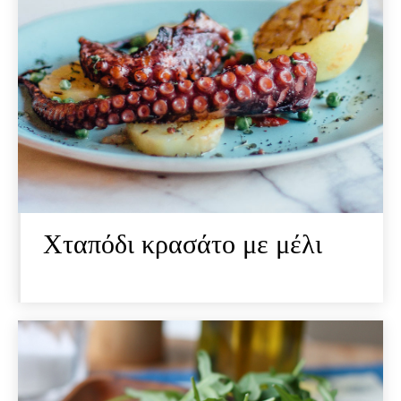
Xταπόδι κρασάτο με μέλι