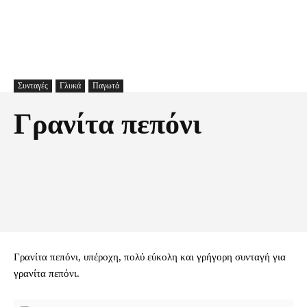
Συνταγές
Γλυκά
Παγωτά
Γρανίτα πεπόνι
Facebook
X
Pinterest
Τυπώνω
Γρανίτα πεπόνι, υπέροχη, πολύ εύκολη και γρήγορη συνταγή για
γρανίτα πεπόνι.