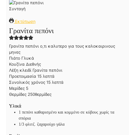
Εκτύπωση
Γρανίτα πεπόνι
Γρανίτα πεπόνι ο,τι καλυτερο για τους καλοκαιρινους
μηνες
Πιάτο
Γλυκά
Κουζίνα
Διεθνής
Λέξη κλειδί
Γρανίτα πεπόνι
λ
Προετοιμασία
15
λεπτά
ε
λ
Συνολικός χρόνος
15
λεπτά
π
ε
Μερίδες
5
τ
π
Θερμίδες
250
θερμίδες
ά
τ
Υλικά
ά
1
πεπόνι καθαρισμένο και κομμένο σε κύβους
χωρίς τα
σπόρια
1/3
φλιτζ. ζαχαρούχο γάλα