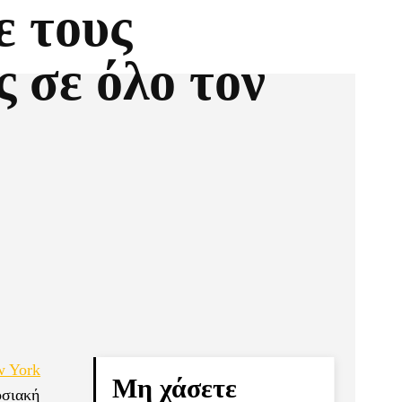
ε τους
 σε όλο τον
Pinterest
Τυπώνω
 York
Μη χάσετε
οσιακή