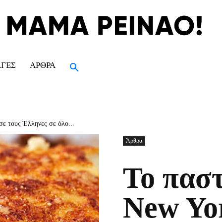
ΑΓΈΣ
ΆΡΘΡΑ
σε τους Έλληνες σε όλο...
Άρθρα
Το παστ
New Yo