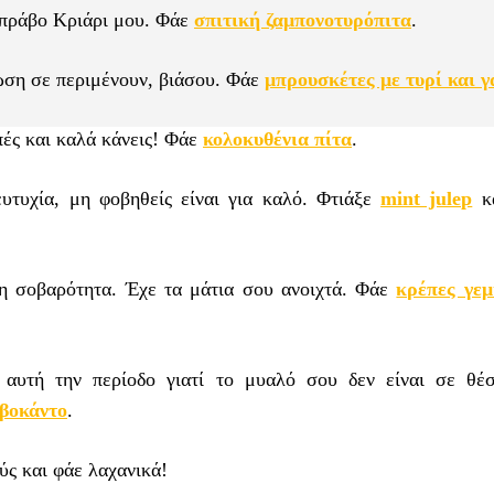
Μπράβο Κριάρι μου. Φάε
σπιτική ζαμπονοτυρόπιτα
.
ίωση σε περιμένουν, βιάσου. Φάε
μπρουσκέτες με τυρί και γ
πές και καλά κάνεις! Φάε
κολοκυθένια πίτα
.
υτυχία, μη φοβηθείς είναι για καλό. Φτιάξε
mint julep
κα
η σοβαρότητα. Έχε τα μάτια σου ανοιχτά. Φάε
κρέπες γεμ
 αυτή την περίοδο γιατί το μυαλό σου δεν είναι σε θέ
αβοκάντο
.
ύς και φάε λαχανικά!