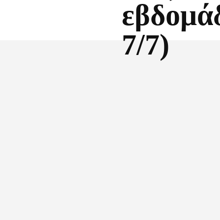
εβδομάδ
7/7)
Facebook
X