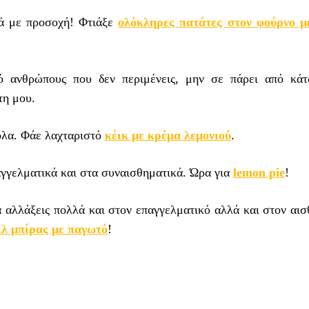
λά με προσοχή! Φτιάξε
ολόκληρες πατάτες στον φούρνο μ
ό ανθρώπους που δεν περιμένεις, μην σε πάρει από κά
ότη μου.
 όλα. Φάε λαχταριστό
κέικ με κρέμα λεμονιού
.
παγγελματικά και στα συναισθηματικά. Ώρα για
lemon pie
!
α αλλάξεις πολλά και στον επαγγελματικό αλλά και στον αι
ιλ μπίρας με παγωτό
!