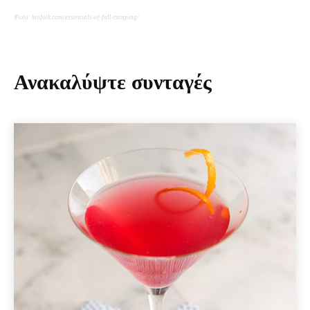
Φωτο: kinfolk.com/essentials-of-fall-camping/
Ανακαλύψτε συνταγές