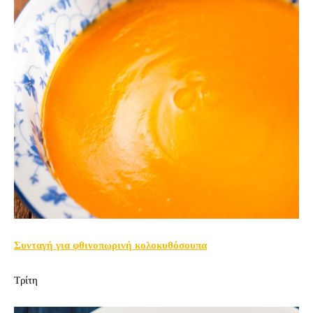
Συνταγή για φθινοπωρινή κολοκυθόσουπα
Τρίτη