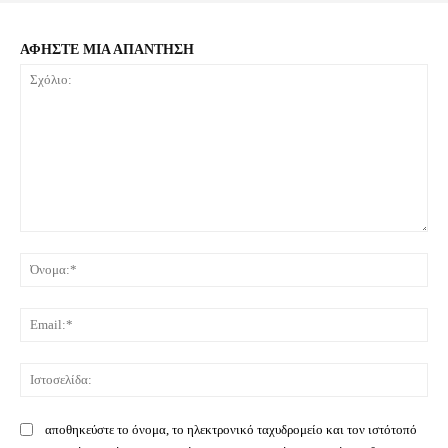
ΑΦΗΣΤΕ ΜΙΑ ΑΠΑΝΤΗΣΗ
Σχόλιο:
Όνο
Ema
Ιστ
αποθηκεύστε το όνομα, το ηλεκτρονικό ταχυδρομείο και τον ιστότοπό