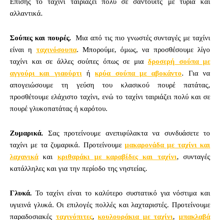
Επίσης το ταχίνι ταιριάζει πολύ σε σάντουιτς με τυριά και
αλλαντικά.
Σούπες και πουρές.
Μια από τις πιο γνωστές συνταγές με ταχίνι
είναι η
ταχινόσουπα
. Μπορούμε, όμως, να προσθέσουμε λίγο
ταχίνι και σε άλλες σούπες όπως σε μια
δροσερή σούπα με
αγγούρι και γιαούρτι
ή
κρύα σούπα με αβοκάντο
. Για να
απογειώσουμε τη γεύση του κλασικού πουρέ πατάτας,
προσθέτουμε ελάχιστο ταχίνι, ενώ το ταχίνι ταιριάζει πολύ και σε
πουρέ γλυκοπατάτας ή καρότου.
Ζυμαρικά.
Σας προτείνουμε ανεπιφύλακτα να συνδυάσετε το
ταχίνι με τα ζυμαρικά. Προτείνουμε
μακαρονάδα με ταχίνι και
λαχανικά
και
κριθαράκι με καραβίδες και ταχίνι
, συνταγές
κατάλληλες και για την περίοδο της νηστείας.
Γλυκά.
Το ταχίνι είναι το καλύτερο συστατικό για νόστιμα και
υγιεινά γλυκά. Οι επιλογές πολλές και λαχταριστές. Προτείνουμε
παραδοσιακές
ταχινόπιτες
,
κουλουράκια με ταχίνι
,
μπακλαβά