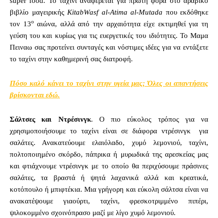
super food. Το ταχίνι αναφέρεται για πρώτη φόρα στο αραβικό
βιβλίο μαγειρικής
KitabWasf al-Atima al-Mutada
που εκδόθηκε
ο
τον 13
αιώνα, αλλά από την αρχαιότητα είχε εκτιμηθεί για τη
γεύση του και κυρίως για τις ευεργετικές του ιδιότητες. Το Μαμα
Πειναω σας προτείνει συνταγές και νόστιμες ιδέες για να εντάξετε
το ταχίνι στην καθημερινή σας διατροφή.
Πόσο καλό κάνει το ταχίνι στην υγεία μας; Όλες οι απαντήσεις
βρίσκονται εδώ.
Σάλτσες και Ντρέσινγκ
. Ο πιο εύκολος τρόπος για να
χρησιμοποιήσουμε το ταχίνι είναι σε διάφορα ντρέσινγκ για
σαλάτες. Ανακατεύουμε ελαιόλαδο, χυμό λεμονιού, ταχίνι,
πολτοποιημένο σκόρδο, πάπρικα ή μυρωδικά της αρεσκείας μας
και φτιάχνουμε ντρέσινγκ με το οποίο θα περιχύσουμε πράσινες
σαλάτες, τα βραστά ή ψητά λαχανικά αλλά και κρεατικά,
κοτόπουλο ή μπιφτέκια. Μια γρήγορη και εύκολη σάλτσα είναι να
ανακατέψουμε γιαούρτι, ταχίνι, φρεσκοτριμμένο πιπέρι,
ψιλοκομμένο σχοινόπρασο μαζί με λίγο χυμό λεμονιού.