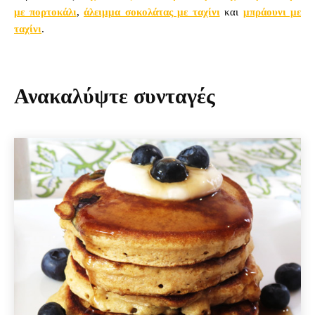
με πορτοκάλι
,
άλειμμα σοκολάτας με ταχίνι
και
μπράουνι με
ταχίνι
.
Ανακαλύψτε συνταγές