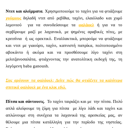
Ντιπ και αλείμματα
. Χρησιμοποιούμε το ταχίνι για να φτιάξουμε
χούμους
δηλαδή ντιπ από ρεβίθια, ταχίνι, ελαιόλαδο και χυμό
λεμονιού για να συνοδεύσουμε τα
φαλάφελ
ή για να το
σερβίρουμε μαζί με λαχανικά, με ψημένες αραβικές πίτες, με
κριτσίνια ή ως ορεκτικό. Εναλλακτικά, μπορούμε να φτιάξουμε
και ντιπ με γιαούρτι, ταχίνι, καπνιστή παπρίκα, πολτοποιημένο
αβοκάντο ή ακόμα και να προσθέσουμε λίγο ταχίνι στη
μελιτζανοσαλάτα, φτιάχνοντας την ανατολίτικη εκδοχή της, τη
λεγόμενη baba ganoush.
Σας αρέσουν τα φαλάφελ; Δείτε πώς θα φτιάξετε τα καλύτερα
σπιτικά φαλάφελ με ένα κλικ εδώ.
Πίτσα και σάντουιτς
. Το ταχίνι ταιριάζει και με την πίτσα. Πολύ
απλά αλείφουμε τη ζύμη για πίτσα με λίγο λάδι και ταχίνι κaι
απλώνουμε στη συνέχεια τα λαχανικά της αρεσκείας μας, αν
θέλουμε μια πίτσα κατάλληλη για την περίοδο της νηστείας.