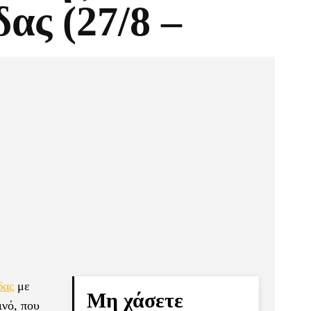
ας (27/8 –
Pinterest
Τυπώνω
δας
με
Μη χάσετε
ινό, που