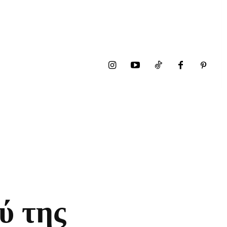
ύ της