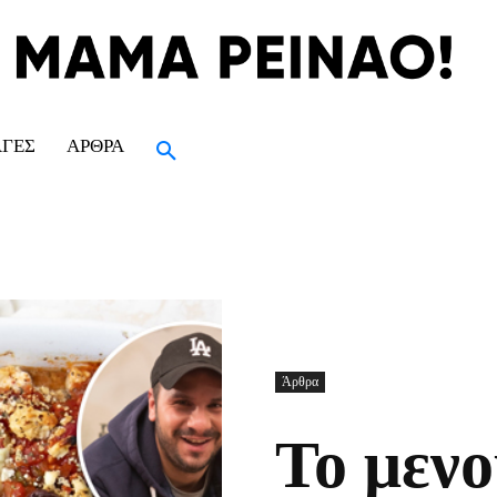
ΑΓΈΣ
ΆΡΘΡΑ
Άρθρα
Το μενο