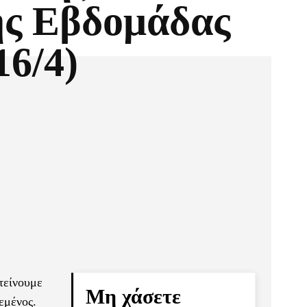
ς Εβδομάδας
16/4)
Pinterest
Τυπώνω
τείνουμε
Μη χάσετε
εμένος.