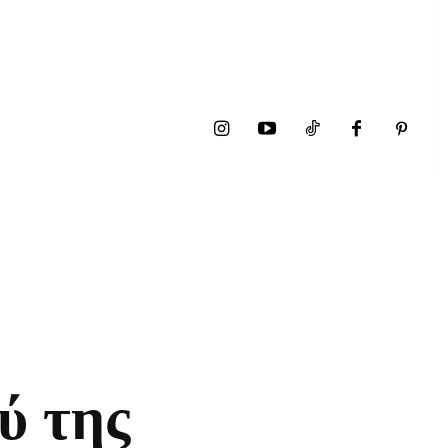
ύ της