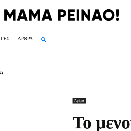
ΑΓΈΣ
ΆΡΘΡΑ
4)
Άρθρα
Το μενο